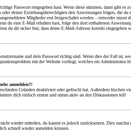
richtige Passwort eingegeben hast. Wenn diese stimmen, dann gibt es
ern oder deiner Erziehungsberechtigten den Anweisungen folgen, die du e
 angemeldeten Mitglieder erst freigeschaltet werden – entweder musst du
. Wenn du eine E-Mail erhalten hast, folge den dort enthaltenen Anweis
nn du dir sicher bist, dass deine E-Mail-Adresse korrekt eingegeben w
Benutzername und dein Passwort richtig sind. Wenn dies der Fall ist, w
igurationsproblem mit der Website vorliegt, welches ein Administrator l
t mehr anmelden?!
rschieden Gründen deaktiviert oder gelöscht hat. Außerdem löschen vie
triere dich einfach erneut und nimm aktiv an den Diskussionen teil!
 nicht wieder mitteilen, du kannst es jedoch zurücksetzen. Dies machs
 dich schnell wieder anmelden können.