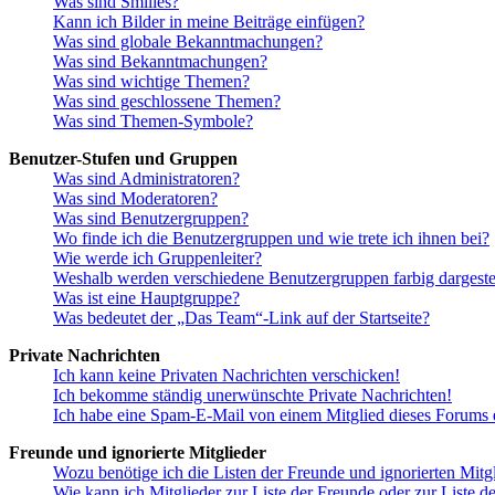
Was sind Smilies?
Kann ich Bilder in meine Beiträge einfügen?
Was sind globale Bekanntmachungen?
Was sind Bekanntmachungen?
Was sind wichtige Themen?
Was sind geschlossene Themen?
Was sind Themen-Symbole?
Benutzer-Stufen und Gruppen
Was sind Administratoren?
Was sind Moderatoren?
Was sind Benutzergruppen?
Wo finde ich die Benutzergruppen und wie trete ich ihnen bei?
Wie werde ich Gruppenleiter?
Weshalb werden verschiedene Benutzergruppen farbig dargestel
Was ist eine Hauptgruppe?
Was bedeutet der „Das Team“-Link auf der Startseite?
Private Nachrichten
Ich kann keine Privaten Nachrichten verschicken!
Ich bekomme ständig unerwünschte Private Nachrichten!
Ich habe eine Spam-E-Mail von einem Mitglied dieses Forums e
Freunde und ignorierte Mitglieder
Wozu benötige ich die Listen der Freunde und ignorierten Mitg
Wie kann ich Mitglieder zur Liste der Freunde oder zur Liste d