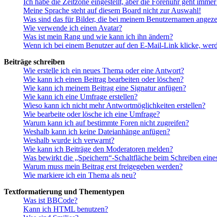
Ich habe die Zeitzone eingestellt, aber die Forenuhr geht immer
Meine Sprache steht auf diesem Board nicht zur Auswahl!
Was sind das für Bilder, die bei meinem Benutzernamen angez
Wie verwende ich einen Avatar?
Was ist mein Rang und wie kann ich ihn ändern?
Wenn ich bei einem Benutzer auf den E-Mail-Link klicke, werd
Beiträge schreiben
Wie erstelle ich ein neues Thema oder eine Antwort?
Wie kann ich einen Beitrag bearbeiten oder löschen?
Wie kann ich meinem Beitrag eine Signatur anfügen?
Wie kann ich eine Umfrage erstellen?
Wieso kann ich nicht mehr Antwortmöglichkeiten erstellen?
Wie bearbeite oder lösche ich eine Umfrage?
Warum kann ich auf bestimmte Foren nicht zugreifen?
Weshalb kann ich keine Dateianhänge anfügen?
Weshalb wurde ich verwarnt?
Wie kann ich Beiträge den Moderatoren melden?
Was bewirkt die „Speichern“-Schaltfläche beim Schreiben eine
Warum muss mein Beitrag erst freigegeben werden?
Wie markiere ich ein Thema als neu?
Textformatierung und Thementypen
Was ist BBCode?
Kann ich HTML benutzen?