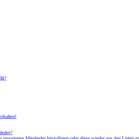
lt?
rhalten!
lieder?
er ignorierten Mitglieder hinzufügen oder diese wieder aus den Listen e