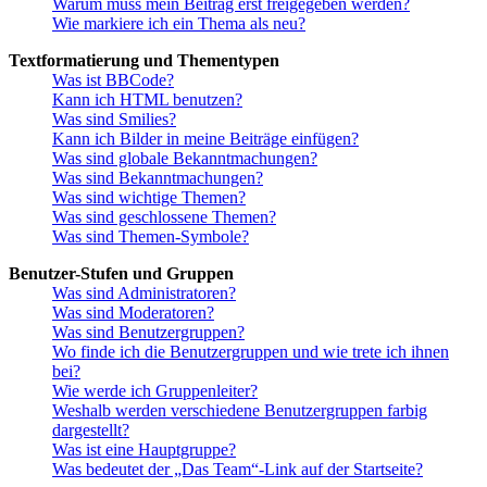
Warum muss mein Beitrag erst freigegeben werden?
Wie markiere ich ein Thema als neu?
Textformatierung und Thementypen
Was ist BBCode?
Kann ich HTML benutzen?
Was sind Smilies?
Kann ich Bilder in meine Beiträge einfügen?
Was sind globale Bekanntmachungen?
Was sind Bekanntmachungen?
Was sind wichtige Themen?
Was sind geschlossene Themen?
Was sind Themen-Symbole?
Benutzer-Stufen und Gruppen
Was sind Administratoren?
Was sind Moderatoren?
Was sind Benutzergruppen?
Wo finde ich die Benutzergruppen und wie trete ich ihnen
bei?
Wie werde ich Gruppenleiter?
Weshalb werden verschiedene Benutzergruppen farbig
dargestellt?
Was ist eine Hauptgruppe?
Was bedeutet der „Das Team“-Link auf der Startseite?