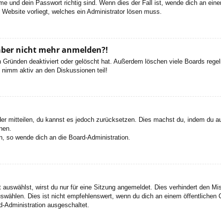
e und dein Passwort richtig sind. Wenn dies der Fall ist, wende dich an ein
r Website vorliegt, welches ein Administrator lösen muss.
h aber nicht mehr anmelden?!
 Gründen deaktiviert oder gelöscht hat. Außerdem löschen viele Boards regelm
 nimm aktiv an den Diskussionen teil!
eder mitteilen, du kannst es jedoch zurücksetzen. Dies machst du, indem du a
nen.
n, so wende dich an die Board-Administration.
auswählst, wirst du nur für eine Sitzung angemeldet. Dies verhindert den M
wählen. Dies ist nicht empfehlenswert, wenn du dich an einem öffentlichen C
d-Administration ausgeschaltet.