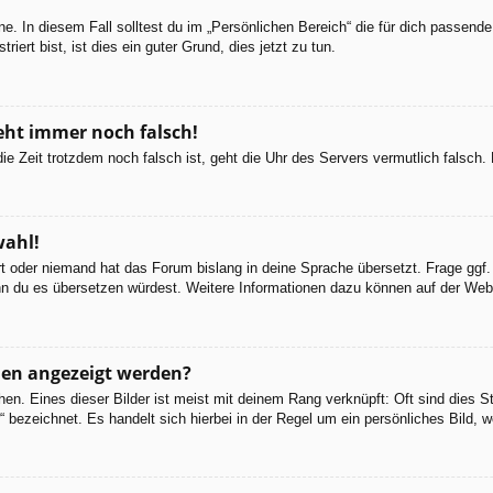
e. In diesem Fall solltest du im „Persönlichen Bereich“ die für dich passende 
iert bist, ist dies ein guter Grund, dies jetzt zu tun.
geht immer noch falsch!
d die Zeit trotzdem noch falsch ist, geht die Uhr des Servers vermutlich falsc
wahl!
ert oder niemand hat das Forum bislang in deine Sprache übersetzt. Frage ggf.
 wenn du es übersetzen würdest. Weitere Informationen dazu können auf der We
men angezeigt werden?
en. Eines dieser Bilder ist meist mit deinem Rang verknüpft: Oft sind dies S
 bezeichnet. Es handelt sich hierbei in der Regel um ein persönliches Bild, w