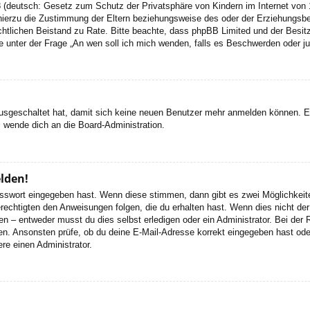
 (deutsch: Gesetz zum Schutz der Privatsphäre von Kindern im Internet von 1
ierzu die Zustimmung der Eltern beziehungsweise des oder der Erziehungsbere
n rechtlichen Beistand zu Rate. Bitte beachte, dass phpBB Limited und der Bes
 die unter der Frage „An wen soll ich mich wenden, falls es Beschwerden oder 
 ausgeschaltet hat, damit sich keine neuen Benutzer mehr anmelden können. 
, wende dich an die Board-Administration.
elden!
Passwort eingegeben hast. Wenn diese stimmen, dann gibt es zwei Möglichke
rechtigten den Anweisungen folgen, die du erhalten hast. Wenn dies nicht der 
– entweder musst du dies selbst erledigen oder ein Administrator. Bei der Regi
en. Ansonsten prüfe, ob du deine E-Mail-Adresse korrekt eingegeben hast oder
re einen Administrator.