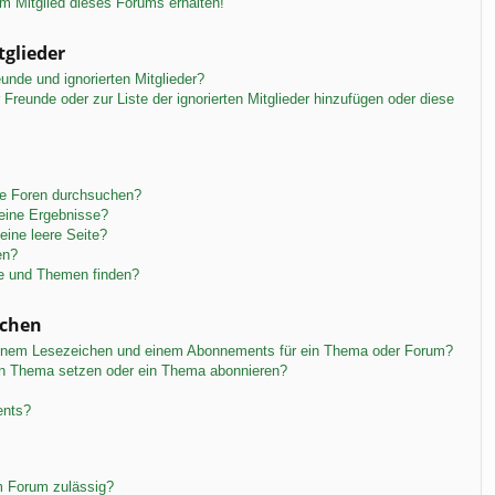
m Mitglied dieses Forums erhalten!
tglieder
unde und ignorierten Mitglieder?
r Freunde oder zur Liste der ignorierten Mitglieder hinzufügen oder diese
re Foren durchsuchen?
keine Ergebnisse?
ine leere Seite?
en?
ge und Themen finden?
ichen
einem Lesezeichen und einem Abonnements für ein Thema oder Forum?
in Thema setzen oder ein Thema abonnieren?
ents?
m Forum zulässig?