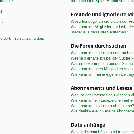
ftaucht?
Ich habe eine Spam-E-Mail von eine
ch!
Freunde und ignorierte Mi
Wozu benötige ich die Listen der Fre
n?
Wie kann ich Mitglieder zur Liste de
wieder aus den Listen entfernen?
fordert, mich anzumelden.
Die Foren durchsuchen
Wie kann ich ein Forum oder mehre
Weshalb erhalte ich bei der Suche 
Warum bekomme ich bei der Suche e
Wie kann ich nach Mitgliedern such
Wie kann ich meine eigenen Beiträ
Abonnements und Leseze
Was ist der Unterschied zwischen 
Wie kann ich ein Lesezeichen auf e
Wie kann ich ein Forum abonnieren?
Wie deaktiviere ich meine Abonnem
Dateianhänge
Welche Dateianhänge sind in diese