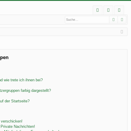
S
Suche
Erw
FA
n
eg
Q
m
ist
el
rie
de
re
n
n
ppen
 wie trete ich ihnen bei?
ergruppen farbig dargestellt?
f der Startseite?
 verschicken!
Private Nachrichten!