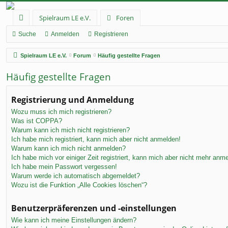
Spielraum LE e.V.
Foren
ch
Suche
Anmelden
Registrieren
ne
Spielraum LE e.V.
Forum
Häufig gestellte Fragen
llz
Häufig gestellte Fragen
ug
rif
Registrierung und Anmeldung
Wozu muss ich mich registrieren?
f
Was ist COPPA?
Warum kann ich mich nicht registrieren?
Ich habe mich registriert, kann mich aber nicht anmelden!
Warum kann ich mich nicht anmelden?
Ich habe mich vor einiger Zeit registriert, kann mich aber nicht mehr anm
Ich habe mein Passwort vergessen!
Warum werde ich automatisch abgemeldet?
Wozu ist die Funktion „Alle Cookies löschen“?
Benutzerpräferenzen und -einstellungen
Wie kann ich meine Einstellungen ändern?