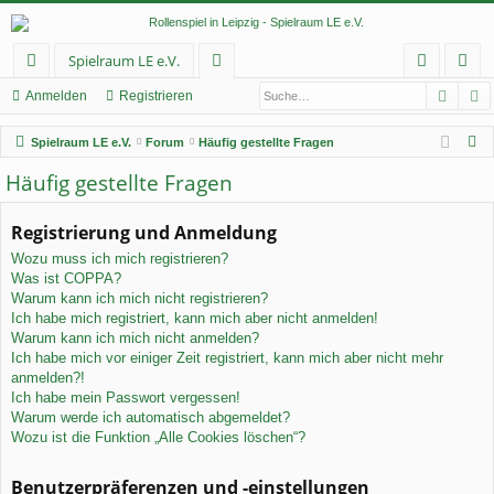
Spielraum LE e.V.
Such
E
ch
or
n
eg
Anmelden
Registrieren
ne
en
m
ist
S
Spielraum LE e.V.
Forum
Häufig gestellte Fragen
llz
el
rie
u
Häufig gestellte Fragen
c
ug
de
re
h
Registrierung und Anmeldung
rif
n
n
e
Wozu muss ich mich registrieren?
f
Was ist COPPA?
Warum kann ich mich nicht registrieren?
Ich habe mich registriert, kann mich aber nicht anmelden!
Warum kann ich mich nicht anmelden?
Ich habe mich vor einiger Zeit registriert, kann mich aber nicht mehr
anmelden?!
Ich habe mein Passwort vergessen!
Warum werde ich automatisch abgemeldet?
Wozu ist die Funktion „Alle Cookies löschen“?
Benutzerpräferenzen und -einstellungen