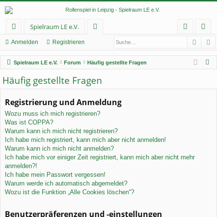
Spielraum LE e.V.
Such
E
ch
or
n
eg
Anmelden
Registrieren
ne
en
m
ist
S
Spielraum LE e.V.
Forum
Häufig gestellte Fragen
llz
el
rie
u
Häufig gestellte Fragen
c
ug
de
re
h
Registrierung und Anmeldung
rif
n
n
e
Wozu muss ich mich registrieren?
f
Was ist COPPA?
Warum kann ich mich nicht registrieren?
Ich habe mich registriert, kann mich aber nicht anmelden!
Warum kann ich mich nicht anmelden?
Ich habe mich vor einiger Zeit registriert, kann mich aber nicht mehr
anmelden?!
Ich habe mein Passwort vergessen!
Warum werde ich automatisch abgemeldet?
Wozu ist die Funktion „Alle Cookies löschen“?
Benutzerpräferenzen und -einstellungen