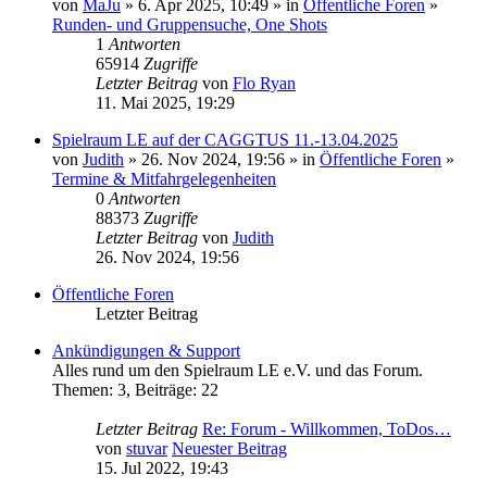
von
MaJu
» 6. Apr 2025, 10:49 » in
Öffentliche Foren
»
Runden- und Gruppensuche, One Shots
1
Antworten
65914
Zugriffe
Letzter Beitrag
von
Flo Ryan
11. Mai 2025, 19:29
Spielraum LE auf der CAGGTUS 11.-13.04.2025
von
Judith
» 26. Nov 2024, 19:56 » in
Öffentliche Foren
»
Termine & Mitfahrgelegenheiten
0
Antworten
88373
Zugriffe
Letzter Beitrag
von
Judith
26. Nov 2024, 19:56
Öffentliche Foren
Letzter Beitrag
Ankündigungen & Support
Alles rund um den Spielraum LE e.V. und das Forum.
Themen
:
3
,
Beiträge
:
22
Letzter Beitrag
Re: Forum - Willkommen, ToDos…
von
stuvar
Neuester Beitrag
15. Jul 2022, 19:43