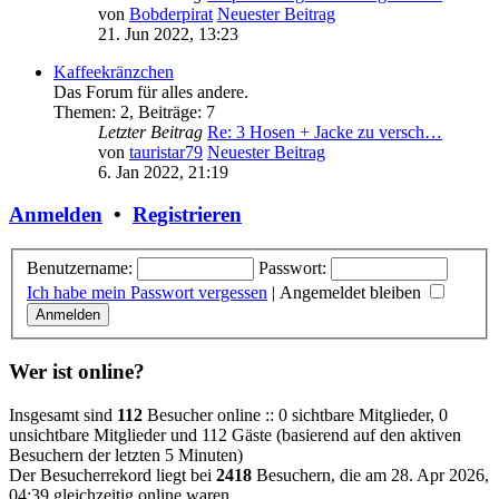
von
Bobderpirat
Neuester Beitrag
21. Jun 2022, 13:23
Kaffeekränzchen
Das Forum für alles andere.
Themen
:
2
,
Beiträge
:
7
Letzter Beitrag
Re: 3 Hosen + Jacke zu versch…
von
tauristar79
Neuester Beitrag
6. Jan 2022, 21:19
Anmelden
•
Registrieren
Benutzername:
Passwort:
Ich habe mein Passwort vergessen
|
Angemeldet bleiben
Wer ist online?
Insgesamt sind
112
Besucher online :: 0 sichtbare Mitglieder, 0
unsichtbare Mitglieder und 112 Gäste (basierend auf den aktiven
Besuchern der letzten 5 Minuten)
Der Besucherrekord liegt bei
2418
Besuchern, die am 28. Apr 2026,
04:39 gleichzeitig online waren.