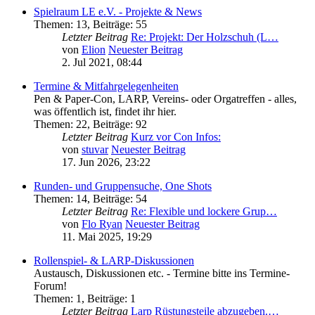
Spielraum LE e.V. - Projekte & News
Themen
:
13
,
Beiträge
:
55
Letzter Beitrag
Re: Projekt: Der Holzschuh (L…
von
Elion
Neuester Beitrag
2. Jul 2021, 08:44
Termine & Mitfahrgelegenheiten
Pen & Paper-Con, LARP, Vereins- oder Orgatreffen - alles,
was öffentlich ist, findet ihr hier.
Themen
:
22
,
Beiträge
:
92
Letzter Beitrag
Kurz vor Con Infos:
von
stuvar
Neuester Beitrag
17. Jun 2026, 23:22
Runden- und Gruppensuche, One Shots
Themen
:
14
,
Beiträge
:
54
Letzter Beitrag
Re: Flexible und lockere Grup…
von
Flo Ryan
Neuester Beitrag
11. Mai 2025, 19:29
Rollenspiel- & LARP-Diskussionen
Austausch, Diskussionen etc. - Termine bitte ins Termine-
Forum!
Themen
:
1
,
Beiträge
:
1
Letzter Beitrag
Larp Rüstungsteile abzugeben.…