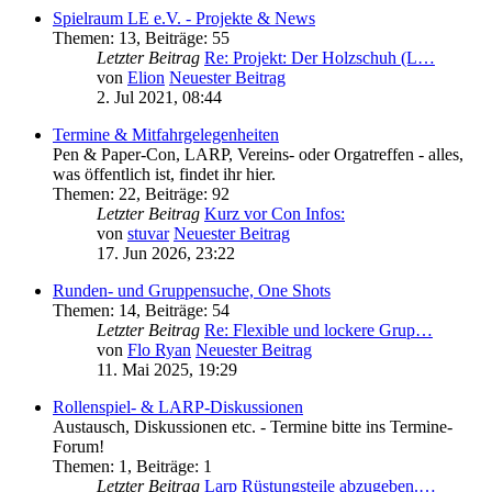
Spielraum LE e.V. - Projekte & News
Themen
:
13
,
Beiträge
:
55
Letzter Beitrag
Re: Projekt: Der Holzschuh (L…
von
Elion
Neuester Beitrag
2. Jul 2021, 08:44
Termine & Mitfahrgelegenheiten
Pen & Paper-Con, LARP, Vereins- oder Orgatreffen - alles,
was öffentlich ist, findet ihr hier.
Themen
:
22
,
Beiträge
:
92
Letzter Beitrag
Kurz vor Con Infos:
von
stuvar
Neuester Beitrag
17. Jun 2026, 23:22
Runden- und Gruppensuche, One Shots
Themen
:
14
,
Beiträge
:
54
Letzter Beitrag
Re: Flexible und lockere Grup…
von
Flo Ryan
Neuester Beitrag
11. Mai 2025, 19:29
Rollenspiel- & LARP-Diskussionen
Austausch, Diskussionen etc. - Termine bitte ins Termine-
Forum!
Themen
:
1
,
Beiträge
:
1
Letzter Beitrag
Larp Rüstungsteile abzugeben.…