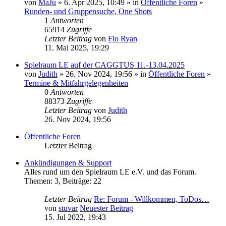
von
MaJu
» 6. Apr 2025, 10:49 » in
Öffentliche Foren
»
Runden- und Gruppensuche, One Shots
1
Antworten
65914
Zugriffe
Letzter Beitrag
von
Flo Ryan
11. Mai 2025, 19:29
Spielraum LE auf der CAGGTUS 11.-13.04.2025
von
Judith
» 26. Nov 2024, 19:56 » in
Öffentliche Foren
»
Termine & Mitfahrgelegenheiten
0
Antworten
88373
Zugriffe
Letzter Beitrag
von
Judith
26. Nov 2024, 19:56
Öffentliche Foren
Letzter Beitrag
Ankündigungen & Support
Alles rund um den Spielraum LE e.V. und das Forum.
Themen
:
3
,
Beiträge
:
22
Letzter Beitrag
Re: Forum - Willkommen, ToDos…
von
stuvar
Neuester Beitrag
15. Jul 2022, 19:43