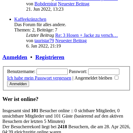
von
Bobderpirat
Neuester Beitrag
21. Jun 2022, 13:23
Kaffeekränzchen
Das Forum für alles andere.
Themen
:
2
,
Beiträge
:
7
Letzter Beitrag
Re: 3 Hosen + Jacke zu versch…
von
tauristar79
Neuester Beitrag
6. Jan 2022, 21:19
Anmelden
•
Registrieren
Benutzername:
Passwort:
Ich habe mein Passwort vergessen
|
Angemeldet bleiben
Wer ist online?
Insgesamt sind
101
Besucher online :: 0 sichtbare Mitglieder, 0
unsichtbare Mitglieder und 101 Gäste (basierend auf den aktiven
Besuchern der letzten 5 Minuten)
Der Besucherrekord liegt bei
2418
Besuchern, die am 28. Apr 2026,
04:39 gleichzeitig online waren.