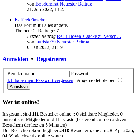
von
Bobderpirat
Neuester Beitrag
21. Jun 2022, 13:23
Kaffeekränzchen
Das Forum für alles andere.
Themen
:
2
,
Beiträge
:
7
Letzter Beitrag
Re: 3 Hosen + Jacke zu versch…
von
tauristar79
Neuester Beitrag
6. Jan 2022, 21:19
Anmelden
•
Registrieren
Benutzername:
Passwort:
Ich habe mein Passwort vergessen
|
Angemeldet bleiben
Wer ist online?
Insgesamt sind
111
Besucher online :: 0 sichtbare Mitglieder, 0
unsichtbare Mitglieder und 111 Gäste (basierend auf den aktiven
Besuchern der letzten 5 Minuten)
Der Besucherrekord liegt bei
2418
Besuchern, die am 28. Apr 2026,
04:39 gleichzeitig online waren.