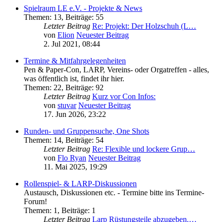
Spielraum LE e.V. - Projekte & News
Themen
:
13
,
Beiträge
:
55
Letzter Beitrag
Re: Projekt: Der Holzschuh (L…
von
Elion
Neuester Beitrag
2. Jul 2021, 08:44
Termine & Mitfahrgelegenheiten
Pen & Paper-Con, LARP, Vereins- oder Orgatreffen - alles,
was öffentlich ist, findet ihr hier.
Themen
:
22
,
Beiträge
:
92
Letzter Beitrag
Kurz vor Con Infos:
von
stuvar
Neuester Beitrag
17. Jun 2026, 23:22
Runden- und Gruppensuche, One Shots
Themen
:
14
,
Beiträge
:
54
Letzter Beitrag
Re: Flexible und lockere Grup…
von
Flo Ryan
Neuester Beitrag
11. Mai 2025, 19:29
Rollenspiel- & LARP-Diskussionen
Austausch, Diskussionen etc. - Termine bitte ins Termine-
Forum!
Themen
:
1
,
Beiträge
:
1
Letzter Beitrag
Larp Rüstungsteile abzugeben.…