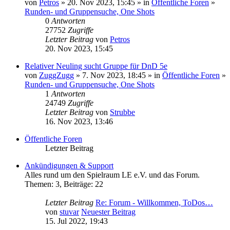
von
Petros
» 20. Nov 2023, 15:45 » in
Öffentliche Foren
»
Runden- und Gruppensuche, One Shots
0
Antworten
27752
Zugriffe
Letzter Beitrag
von
Petros
20. Nov 2023, 15:45
Relativer Neuling sucht Gruppe für DnD 5e
von
ZuggZugg
» 7. Nov 2023, 18:45 » in
Öffentliche Foren
»
Runden- und Gruppensuche, One Shots
1
Antworten
24749
Zugriffe
Letzter Beitrag
von
Strubbe
16. Nov 2023, 13:46
Öffentliche Foren
Letzter Beitrag
Ankündigungen & Support
Alles rund um den Spielraum LE e.V. und das Forum.
Themen
:
3
,
Beiträge
:
22
Letzter Beitrag
Re: Forum - Willkommen, ToDos…
von
stuvar
Neuester Beitrag
15. Jul 2022, 19:43