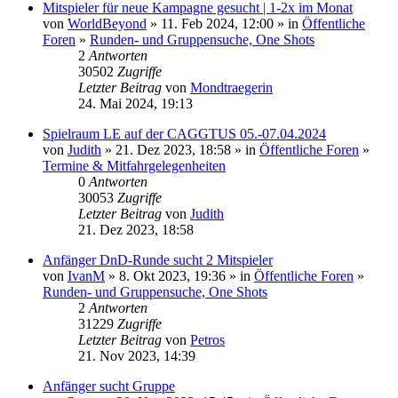
Mitspieler für neue Kampagne gesucht | 1-2x im Monat
von
WorldBeyond
» 11. Feb 2024, 12:00 » in
Öffentliche
Foren
»
Runden- und Gruppensuche, One Shots
2
Antworten
30502
Zugriffe
Letzter Beitrag
von
Mondtraegerin
24. Mai 2024, 19:13
Spielraum LE auf der CAGGTUS 05.-07.04.2024
von
Judith
» 21. Dez 2023, 18:58 » in
Öffentliche Foren
»
Termine & Mitfahrgelegenheiten
0
Antworten
30053
Zugriffe
Letzter Beitrag
von
Judith
21. Dez 2023, 18:58
Anfänger DnD-Runde sucht 2 Mitspieler
von
IvanM
» 8. Okt 2023, 19:36 » in
Öffentliche Foren
»
Runden- und Gruppensuche, One Shots
2
Antworten
31229
Zugriffe
Letzter Beitrag
von
Petros
21. Nov 2023, 14:39
Anfänger sucht Gruppe