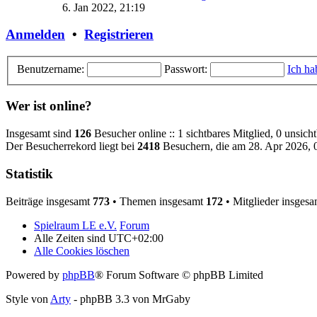
6. Jan 2022, 21:19
Anmelden
•
Registrieren
Benutzername:
Passwort:
Ich ha
Wer ist online?
Insgesamt sind
126
Besucher online :: 1 sichtbares Mitglied, 0 unsic
Der Besucherrekord liegt bei
2418
Besuchern, die am 28. Apr 2026, 0
Statistik
Beiträge insgesamt
773
• Themen insgesamt
172
• Mitglieder insges
Spielraum LE e.V.
Forum
Alle Zeiten sind
UTC+02:00
Alle Cookies löschen
Powered by
phpBB
® Forum Software © phpBB Limited
Style von
Arty
- phpBB 3.3 von MrGaby