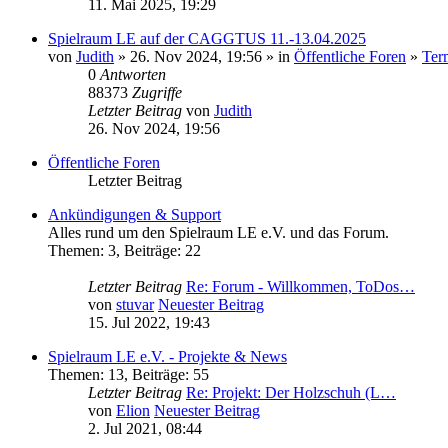
11. Mai 2025, 19:29
Spielraum LE auf der CAGGTUS 11.-13.04.2025
von
Judith
» 26. Nov 2024, 19:56 » in
Öffentliche Foren
»
Ter
0
Antworten
88373
Zugriffe
Letzter Beitrag
von
Judith
26. Nov 2024, 19:56
Öffentliche Foren
Letzter Beitrag
Ankündigungen & Support
Alles rund um den Spielraum LE e.V. und das Forum.
Themen
:
3
,
Beiträge
:
22
Letzter Beitrag
Re: Forum - Willkommen, ToDos…
von
stuvar
Neuester Beitrag
15. Jul 2022, 19:43
Spielraum LE e.V. - Projekte & News
Themen
:
13
,
Beiträge
:
55
Letzter Beitrag
Re: Projekt: Der Holzschuh (L…
von
Elion
Neuester Beitrag
2. Jul 2021, 08:44