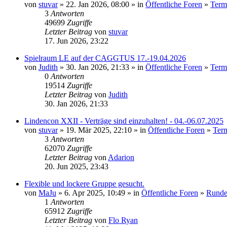
von
stuvar
» 22. Jan 2026, 08:00 » in
Öffentliche Foren
»
Term
3
Antworten
49699
Zugriffe
Letzter Beitrag
von
stuvar
17. Jun 2026, 23:22
Spielraum LE auf der CAGGTUS 17.-19.04.2026
von
Judith
» 30. Jan 2026, 21:33 » in
Öffentliche Foren
»
Term
0
Antworten
19514
Zugriffe
Letzter Beitrag
von
Judith
30. Jan 2026, 21:33
Lindencon XXII - Verträge sind einzuhalten! - 04.-06.07.2025
von
stuvar
» 19. Mär 2025, 22:10 » in
Öffentliche Foren
»
Term
3
Antworten
62070
Zugriffe
Letzter Beitrag
von
Adarion
20. Jun 2025, 23:43
Flexible und lockere Gruppe gesucht.
von
MaJu
» 6. Apr 2025, 10:49 » in
Öffentliche Foren
»
Runde
1
Antworten
65912
Zugriffe
Letzter Beitrag
von
Flo Ryan