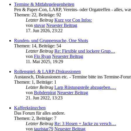
Termine & Mitfahrgelegenheiten
Pen & Paper-Con, LARP, Vereins- oder Orgatreffen - alles, was öf
Themen
:
22
,
Beiträge
:
92
Letzter Beitrag
Kurz vor Con Infos:
von
stuvar
Neuester Beitrag
17. Jun 2026, 23:22
Runden- und Gruppensuche, One Shots
Themen
:
14
,
Beiträge
:
54
Letzter Beitrag
Re: Flexible und lockere Grup…
von
Flo Ryan
Neuester Beitrag
11. Mai 2025, 19:29
Rollenspiel- & LARP-Diskussionen
Austausch, Diskussionen etc. - Termine bitte ins Termine-Foru
Themen
:
1
,
Beiträge
:
1
Letzter Beitrag
Larp Rüstungsteile abzugeben.…
von
Bobderpirat
Neuester Beitrag
21. Jun 2022, 13:23
Kaffeekränzchen
Das Forum für alles andere.
Themen
:
2
,
Beiträge
:
7
Letzter Beitrag
Re: 3 Hosen + Jacke zu versch…
von
tauristar79
Neuester Beitrag