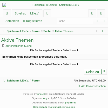
Spielraum LE e.V.
Such
E
ch
or
n
eg
Anmelden
Registrieren
ne
en
m
ist
S
Spielraum LE e.V.
Forum
Suche
Aktive Themen
llz
el
rie
u
Aktive Themen
c
ug
de
re
Zur erweiterten Suche
h
rif
n
n
Die Suche ergab 0 Treffer • Seite
1
von
1
e
Es wurden keine passenden Ergebnisse gefunden.
f
Die Suche ergab 0 Treffer • Seite
1
von
1
Gehe zu
Spielraum LE e.V.
Forum
Alle Zeiten sind
UTC+02:00
Alle Cookies löschen
Powered by
phpBB
® Forum Software © phpBB Limited
Style von
Arty
- phpBB 3.3 von MrGaby
Deutsche Übersetzung durch
phpBB.de
Datenschutz
|
Nutzungsbedingungen