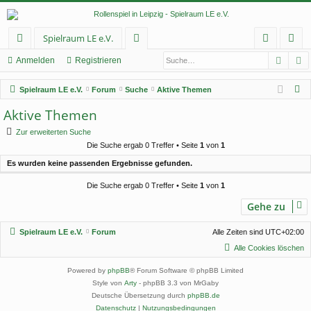
Spielraum LE e.V.
Such
E
ch
or
n
eg
Anmelden
Registrieren
ne
en
m
ist
S
Spielraum LE e.V.
Forum
Suche
Aktive Themen
llz
el
rie
u
Aktive Themen
c
ug
de
re
Zur erweiterten Suche
h
rif
n
n
Die Suche ergab 0 Treffer • Seite
1
von
1
e
Es wurden keine passenden Ergebnisse gefunden.
f
Die Suche ergab 0 Treffer • Seite
1
von
1
Gehe zu
Spielraum LE e.V.
Forum
Alle Zeiten sind
UTC+02:00
Alle Cookies löschen
Powered by
phpBB
® Forum Software © phpBB Limited
Style von
Arty
- phpBB 3.3 von MrGaby
Deutsche Übersetzung durch
phpBB.de
Datenschutz
|
Nutzungsbedingungen