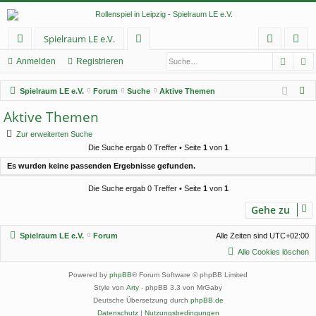
Spielraum LE e.V.
Such
E
ch
or
n
eg
Anmelden
Registrieren
ne
en
m
ist
S
Spielraum LE e.V.
Forum
Suche
Aktive Themen
llz
el
rie
u
Aktive Themen
c
ug
de
re
Zur erweiterten Suche
h
rif
n
n
Die Suche ergab 0 Treffer • Seite
1
von
1
e
Es wurden keine passenden Ergebnisse gefunden.
f
Die Suche ergab 0 Treffer • Seite
1
von
1
Gehe zu
Spielraum LE e.V.
Forum
Alle Zeiten sind
UTC+02:00
Alle Cookies löschen
Powered by
phpBB
® Forum Software © phpBB Limited
Style von
Arty
- phpBB 3.3 von MrGaby
Deutsche Übersetzung durch
phpBB.de
Datenschutz
|
Nutzungsbedingungen