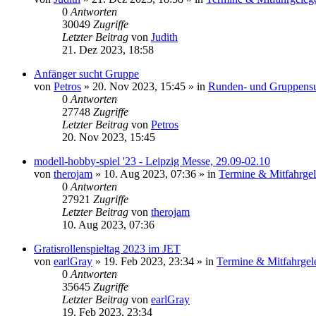
0
Antworten
30049
Zugriffe
Letzter Beitrag
von
Judith
21. Dez 2023, 18:58
Anfänger sucht Gruppe
von
Petros
»
20. Nov 2023, 15:45
» in
Runden- und Gruppensu
0
Antworten
27748
Zugriffe
Letzter Beitrag
von
Petros
20. Nov 2023, 15:45
modell-hobby-spiel '23 - Leipzig Messe, 29.09-02.10
von
therojam
»
10. Aug 2023, 07:36
» in
Termine & Mitfahrgel
0
Antworten
27921
Zugriffe
Letzter Beitrag
von
therojam
10. Aug 2023, 07:36
Gratisrollenspieltag 2023 im JET
von
earlGray
»
19. Feb 2023, 23:34
» in
Termine & Mitfahrgel
0
Antworten
35645
Zugriffe
Letzter Beitrag
von
earlGray
19. Feb 2023, 23:34