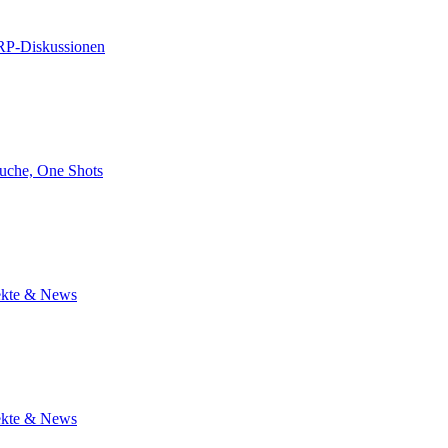
RP-Diskussionen
uche, One Shots
jekte & News
jekte & News