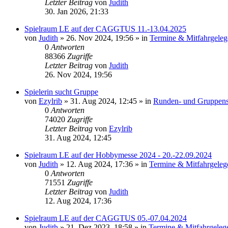
Letzter Beitrag
von
Judith
30. Jan 2026, 21:33
Spielraum LE auf der CAGGTUS 11.-13.04.2025
von
Judith
»
26. Nov 2024, 19:56
» in
Termine & Mitfahrgeleg
0
Antworten
88366
Zugriffe
Letzter Beitrag
von
Judith
26. Nov 2024, 19:56
Spielerin sucht Gruppe
von
Ezylrib
»
31. Aug 2024, 12:45
» in
Runden- und Gruppens
0
Antworten
74020
Zugriffe
Letzter Beitrag
von
Ezylrib
31. Aug 2024, 12:45
Spielraum LE auf der Hobbymesse 2024 - 20.-22.09.2024
von
Judith
»
12. Aug 2024, 17:36
» in
Termine & Mitfahrgeleg
0
Antworten
71551
Zugriffe
Letzter Beitrag
von
Judith
12. Aug 2024, 17:36
Spielraum LE auf der CAGGTUS 05.-07.04.2024
von
Judith
»
21. Dez 2023, 18:58
» in
Termine & Mitfahrgeleg