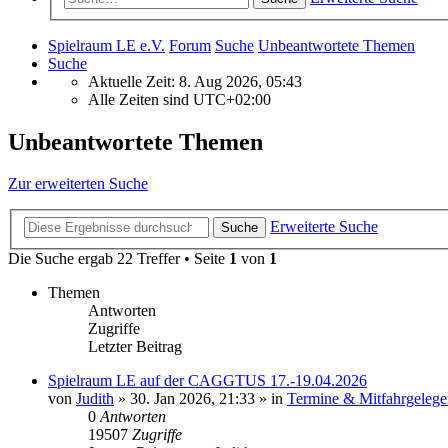
Spielraum LE e.V.
Forum
Suche
Unbeantwortete Themen
Suche
Aktuelle Zeit: 8. Aug 2026, 05:43
Alle Zeiten sind
UTC+02:00
Unbeantwortete Themen
Zur erweiterten Suche
Erweiterte Suche
Suche
Die Suche ergab 22 Treffer • Seite
1
von
1
Themen
Antworten
Zugriffe
Letzter Beitrag
Spielraum LE auf der CAGGTUS 17.-19.04.2026
von
Judith
»
30. Jan 2026, 21:33
» in
Termine & Mitfahrgelege
0
Antworten
19507
Zugriffe