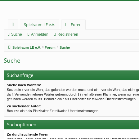
Spielraum LE e.V.
Foren
ch
Suche
Anmelden
Registrieren
ne
Spielraum LE e.V.
Forum
Suche
llz
Suche
ug
rif
Suchanfrage
f
Suche nach Wörtern:
Setze ein
+
vor ein Wort, das gefunden werden muss und ein
-
vor ein Wort, das nicht 
darf. Verwende mehrere Wörter getrennt durch
|
innerhalb einer Klammer, wenn nur ein
gefunden werden muss. Benutze ein * als Platzhalter für teilweise Übereinstimmungen.
Zu suchender Autor:
Benutze ein * als Platzhalter für teilweise Übereinstimmungen.
Suchoptionen
Zu durchsuchende Foren: