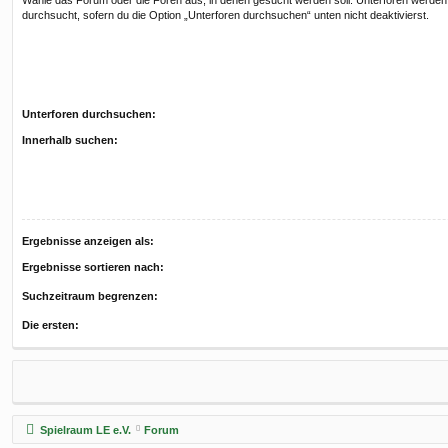
Wähle das Forum oder die Foren aus, in denen gesucht werden soll. Unterforen werden
durchsucht, sofern du die Option „Unterforen durchsuchen“ unten nicht deaktivierst.
Unterforen durchsuchen:
Innerhalb suchen:
Ergebnisse anzeigen als:
Ergebnisse sortieren nach:
Suchzeitraum begrenzen:
Die ersten:
Spielraum LE e.V.
Forum