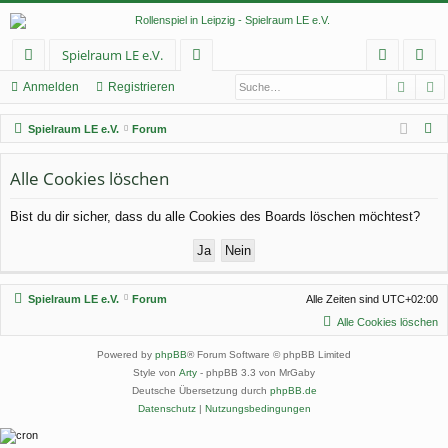
Spielraum LE e.V.
Such
E
ch
or
n
eg
Anmelden
Registrieren
ne
en
m
ist
S
Spielraum LE e.V.
Forum
llz
el
rie
u
c
Alle Cookies löschen
ug
de
re
h
rif
n
n
Bist du dir sicher, dass du alle Cookies des Boards löschen möchtest?
e
f
Spielraum LE e.V.
Forum
Alle Zeiten sind
UTC+02:00
Alle Cookies löschen
Powered by
phpBB
® Forum Software © phpBB Limited
Style von
Arty
- phpBB 3.3 von MrGaby
Deutsche Übersetzung durch
phpBB.de
Datenschutz
|
Nutzungsbedingungen