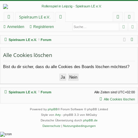
Spielraum LE e.V.
Such
E
ch
or
n
eg
Anmelden
Registrieren
ne
en
m
ist
S
Spielraum LE e.V.
Forum
llz
el
rie
u
c
Alle Cookies löschen
ug
de
re
h
rif
n
n
Bist du dir sicher, dass du alle Cookies des Boards löschen möchtest?
e
f
Spielraum LE e.V.
Forum
Alle Zeiten sind
UTC+02:00
Alle Cookies löschen
Powered by
phpBB
® Forum Software © phpBB Limited
Style von
Arty
- phpBB 3.3 von MrGaby
Deutsche Übersetzung durch
phpBB.de
Datenschutz
|
Nutzungsbedingungen