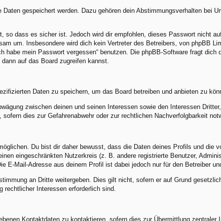
re Daten gespeichert werden. Dazu gehören dein Abstimmungsverhalten bei Umf
, so dass es sicher ist. Jedoch wird dir empfohlen, dieses Passwort nicht a
am um. Insbesondere wird dich kein Vertreter des Betreibers, von phpBB Limi
„Ich habe mein Passwort vergessen“ benutzen. Die phpBB-Software fragt dic
 dann auf das Board zugreifen kannst.
ezifizierten Daten zu speichern, um das Board betreiben und anbieten zu kön
abwägung zwischen deinen und seinen Interessen sowie den Interessen Dritte
sofern dies zur Gefahrenabwehr oder zur rechtlichen Nachverfolgbarkeit notw
lichen. Du bist dir daher bewusst, dass die Daten deines Profils und die von 
 einen eingeschränkten Nutzerkreis (z. B. andere registrierte Benutzer, Admin
e E-Mail-Adresse aus deinem Profil ist dabei jedoch nur für den Betreiber u
stimmung an Dritte weitergeben. Dies gilt nicht, sofern er auf Grund gesetzli
 rechtlicher Interessen erforderlich sind.
benen Kontaktdaten zu kontaktieren, sofern dies zur Übermittlung zentraler In