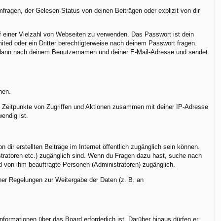
ragen, der Gelesen-Status von deinen Beiträgen oder explizit von dir
uf einer Vielzahl von Webseiten zu verwenden. Das Passwort ist dein
ted oder ein Dritter berechtigterweise nach deinem Passwort fragen.
h dann nach deinem Benutzernamen und deiner E-Mail-Adresse und sendet
nen.
r, Zeitpunkte von Zugriffen und Aktionen zusammen mit deiner IP-Adresse
endig ist.
dir erstellten Beiträge im Internet öffentlich zugänglich sein können.
istratoren etc.) zugänglich sind. Wenn du Fragen dazu hast, suche nach
nd von ihm beauftragte Personen (Administratoren) zugänglich.
cher Regelungen zur Weitergabe der Daten (z. B. an
formationen über das Board erforderlich ist. Darüber hinaus dürfen er