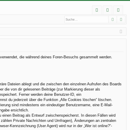
S
Suche
Erw
FA
n
eg
Q
m
ist
el
rie
de
re
n
n
Daten verwendet, die während deines Foren-Besuchs gesammelt werden.
räre Dateien ablegt und die zwischen den einzelnen Aufrufen des Boards
er die von dir gelesenen Beiträge (zur Markierung dieser als
espeichert. Ferner werden deine Benutzer-ID, ein
nst du jederzeit über die Funktion „Alle Cookies löschen“ löschen.
trierung sind mindestens ein eindeutiger Benutzername, eine E-Mail-
ngabe ersichtlich.
u einen Beitrag als Entwurf zwischenspeicherst. In diesen Fällen wird
u zählen Private Nachrichten und Umfragen), Änderungen an zentralen
ser-Kennzeichnung (User Agent) wird nur in der „Wer ist online?“-