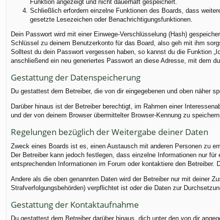
Funktion angezeigt und nicht dauerhaft gespeichert.
Schließlich erfordern einzelne Funktionen des Boards, dass weite
gesetzte Lesezeichen oder Benachrichtigungsfunktionen.
Dein Passwort wird mit einer Einwege-Verschlüsselung (Hash) gespeichert
Schlüssel zu deinem Benutzerkonto für das Board, also geh mit ihm sorgs
Solltest du dein Passwort vergessen haben, so kannst du die Funktion 
anschließend ein neu generiertes Passwort an diese Adresse, mit dem du
Gestattung der Datenspeicherung
Du gestattest dem Betreiber, die von dir eingegebenen und oben näher sp
Darüber hinaus ist der Betreiber berechtigt, im Rahmen einer Interessen
und der von deinem Browser übermittelter Browser-Kennung zu speichern, 
Regelungen bezüglich der Weitergabe deiner Daten
Zweck eines Boards ist es, einen Austausch mit anderen Personen zu ermög
Der Betreiber kann jedoch festlegen, dass einzelne Informationen nur für
entsprechenden Informationen im Forum oder kontaktiere den Betreiber. Di
Andere als die oben genannten Daten wird der Betreiber nur mit deiner Zu
Strafverfolgungsbehörden) verpflichtet ist oder die Daten zur Durchsetzung
Gestattung der Kontaktaufnahme
Du gestattest dem Betreiber darüber hinaus, dich unter den von dir angege