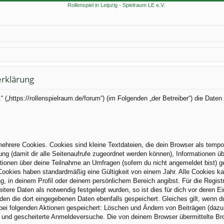
erklärung
.V.“ („https://rollenspielraum.de/forum“) (im Folgenden „der Betreiber“) die 
hrere Cookies. Cookies sind kleine Textdateien, die dein Browser als tempo
zung (damit dir alle Seitenaufrufe zugeordnet werden können), Informationen üb
tionen über deine Teilnahme an Umfragen (sofern du nicht angemeldet bist) g
Cookies haben standardmäßig eine Gültigkeit von einem Jahr. Alle Cookies kan
ng, in deinem Profil oder deinem persönlichem Bereich angibst. Für die Regis
ere Daten als notwendig festgelegt wurden, so ist dies für dich vor deren Ei
rden die dort eingegebenen Daten ebenfalls gespeichert. Gleiches gilt, wenn d
 bei folgenden Aktionen gespeichert: Löschen und Ändern von Beiträgen (daz
) und gescheiterte Anmeldeversuche. Die von deinem Browser übermittelte Brow