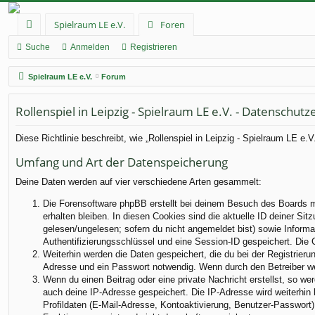
Spielraum LE e.V.
Foren
ch
Suche
Anmelden
Registrieren
ne
Spielraum LE e.V.
Forum
llz
Rollenspiel in Leipzig - Spielraum LE e.V. - Datenschutz
ug
rif
Diese Richtlinie beschreibt, wie „Rollenspiel in Leipzig - Spielraum LE e
f
Umfang und Art der Datenspeicherung
Deine Daten werden auf vier verschiedene Arten gesammelt:
Die Forensoftware phpBB erstellt bei deinem Besuch des Boards me
erhalten bleiben. In diesen Cookies sind die aktuelle ID deiner Sit
gelesen/ungelesen; sofern du nicht angemeldet bist) sowie Informa
Authentifizierungsschlüssel und eine Session-ID gespeichert. Die 
Weiterhin werden die Daten gespeichert, die du bei der Registrieru
Adresse und ein Passwort notwendig. Wenn durch den Betreiber weit
Wenn du einen Beitrag oder eine private Nachricht erstellst, so we
auch deine IP-Adresse gespeichert. Die IP-Adresse wird weiterhin
Profildaten (E-Mail-Adresse, Kontoaktivierung, Benutzer-Passwort