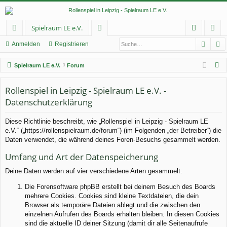
Spielraum LE e.V.
Such
E
ch
or
n
eg
Anmelden
Registrieren
ne
en
m
ist
S
Spielraum LE e.V.
Forum
llz
el
rie
u
c
Rollenspiel in Leipzig - Spielraum LE e.V. -
ug
de
re
h
Datenschutzerklärung
rif
n
n
e
Diese Richtlinie beschreibt, wie „Rollenspiel in Leipzig - Spielraum LE
f
e.V.“ („https://rollenspielraum.de/forum“) (im Folgenden „der Betreiber“) die
Daten verwendet, die während deines Foren-Besuchs gesammelt werden.
Umfang und Art der Datenspeicherung
Deine Daten werden auf vier verschiedene Arten gesammelt:
Die Forensoftware phpBB erstellt bei deinem Besuch des Boards
mehrere Cookies. Cookies sind kleine Textdateien, die dein
Browser als temporäre Dateien ablegt und die zwischen den
einzelnen Aufrufen des Boards erhalten bleiben. In diesen Cookies
sind die aktuelle ID deiner Sitzung (damit dir alle Seitenaufrufe