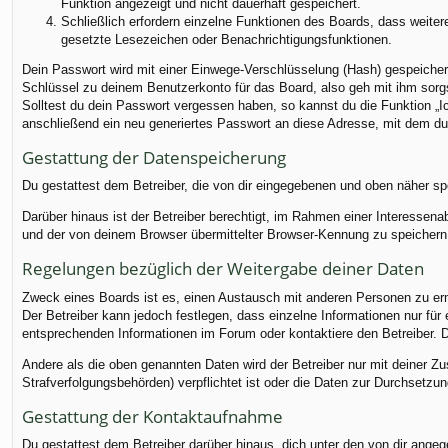
Funktion angezeigt und nicht dauerhaft gespeichert.
Schließlich erfordern einzelne Funktionen des Boards, dass weite
gesetzte Lesezeichen oder Benachrichtigungsfunktionen.
Dein Passwort wird mit einer Einwege-Verschlüsselung (Hash) gespeichert
Schlüssel zu deinem Benutzerkonto für das Board, also geh mit ihm sorgs
Solltest du dein Passwort vergessen haben, so kannst du die Funktion 
anschließend ein neu generiertes Passwort an diese Adresse, mit dem du
Gestattung der Datenspeicherung
Du gestattest dem Betreiber, die von dir eingegebenen und oben näher sp
Darüber hinaus ist der Betreiber berechtigt, im Rahmen einer Interessen
und der von deinem Browser übermittelter Browser-Kennung zu speichern, 
Regelungen bezüglich der Weitergabe deiner Daten
Zweck eines Boards ist es, einen Austausch mit anderen Personen zu ermög
Der Betreiber kann jedoch festlegen, dass einzelne Informationen nur für
entsprechenden Informationen im Forum oder kontaktiere den Betreiber. Di
Andere als die oben genannten Daten wird der Betreiber nur mit deiner Zu
Strafverfolgungsbehörden) verpflichtet ist oder die Daten zur Durchsetzung
Gestattung der Kontaktaufnahme
Du gestattest dem Betreiber darüber hinaus, dich unter den von dir angege