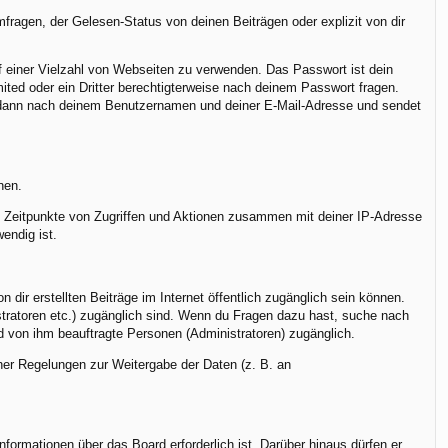
ragen, der Gelesen-Status von deinen Beiträgen oder explizit von dir
uf einer Vielzahl von Webseiten zu verwenden. Das Passwort ist dein
ted oder ein Dritter berechtigterweise nach deinem Passwort fragen.
h dann nach deinem Benutzernamen und deiner E-Mail-Adresse und sendet
nen.
r, Zeitpunkte von Zugriffen und Aktionen zusammen mit deiner IP-Adresse
endig ist.
dir erstellten Beiträge im Internet öffentlich zugänglich sein können.
istratoren etc.) zugänglich sind. Wenn du Fragen dazu hast, suche nach
nd von ihm beauftragte Personen (Administratoren) zugänglich.
cher Regelungen zur Weitergabe der Daten (z. B. an
formationen über das Board erforderlich ist. Darüber hinaus dürfen er