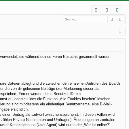
S
Suche
Erw
FA
n
eg
Q
m
ist
el
rie
de
re
n
n
Daten verwendet, die während deines Foren-Besuchs gesammelt werden.
räre Dateien ablegt und die zwischen den einzelnen Aufrufen des Boards
er die von dir gelesenen Beiträge (zur Markierung dieser als
espeichert. Ferner werden deine Benutzer-ID, ein
nst du jederzeit über die Funktion „Alle Cookies löschen“ löschen.
trierung sind mindestens ein eindeutiger Benutzername, eine E-Mail-
ngabe ersichtlich.
u einen Beitrag als Entwurf zwischenspeicherst. In diesen Fällen wird
u zählen Private Nachrichten und Umfragen), Änderungen an zentralen
ser-Kennzeichnung (User Agent) wird nur in der „Wer ist online?“-