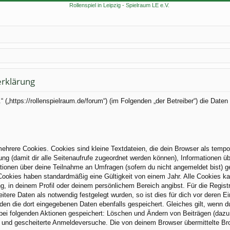
erklärung
.V.“ („https://rollenspielraum.de/forum“) (im Folgenden „der Betreiber“) die 
hrere Cookies. Cookies sind kleine Textdateien, die dein Browser als tempo
zung (damit dir alle Seitenaufrufe zugeordnet werden können), Informationen üb
tionen über deine Teilnahme an Umfragen (sofern du nicht angemeldet bist) g
Cookies haben standardmäßig eine Gültigkeit von einem Jahr. Alle Cookies kan
ng, in deinem Profil oder deinem persönlichem Bereich angibst. Für die Regis
ere Daten als notwendig festgelegt wurden, so ist dies für dich vor deren Ei
rden die dort eingegebenen Daten ebenfalls gespeichert. Gleiches gilt, wenn d
 bei folgenden Aktionen gespeichert: Löschen und Ändern von Beiträgen (daz
) und gescheiterte Anmeldeversuche. Die von deinem Browser übermittelte Brow