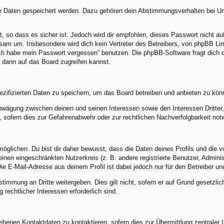
re Daten gespeichert werden. Dazu gehören dein Abstimmungsverhalten bei Umf
, so dass es sicher ist. Jedoch wird dir empfohlen, dieses Passwort nicht a
am um. Insbesondere wird dich kein Vertreter des Betreibers, von phpBB Limi
„Ich habe mein Passwort vergessen“ benutzen. Die phpBB-Software fragt dic
 dann auf das Board zugreifen kannst.
ezifizierten Daten zu speichern, um das Board betreiben und anbieten zu kön
abwägung zwischen deinen und seinen Interessen sowie den Interessen Dritte
sofern dies zur Gefahrenabwehr oder zur rechtlichen Nachverfolgbarkeit notw
lichen. Du bist dir daher bewusst, dass die Daten deines Profils und die von 
 einen eingeschränkten Nutzerkreis (z. B. andere registrierte Benutzer, Admin
e E-Mail-Adresse aus deinem Profil ist dabei jedoch nur für den Betreiber u
stimmung an Dritte weitergeben. Dies gilt nicht, sofern er auf Grund gesetzli
 rechtlicher Interessen erforderlich sind.
benen Kontaktdaten zu kontaktieren, sofern dies zur Übermittlung zentraler In