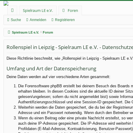
Spielraum LE e.V.
Foren
ch
Suche
Anmelden
Registrieren
ne
Spielraum LE e.V.
Forum
llz
Rollenspiel in Leipzig - Spielraum LE e.V. - Datenschutz
ug
rif
Diese Richtlinie beschreibt, wie „Rollenspiel in Leipzig - Spielraum LE e
f
Umfang und Art der Datenspeicherung
Deine Daten werden auf vier verschiedene Arten gesammelt:
Die Forensoftware phpBB erstellt bei deinem Besuch des Boards me
erhalten bleiben. In diesen Cookies sind die aktuelle ID deiner Sit
gelesen/ungelesen; sofern du nicht angemeldet bist) sowie Informa
Authentifizierungsschlüssel und eine Session-ID gespeichert. Die 
Weiterhin werden die Daten gespeichert, die du bei der Registrieru
Adresse und ein Passwort notwendig. Wenn durch den Betreiber weit
Wenn du einen Beitrag oder eine private Nachricht erstellst, so we
auch deine IP-Adresse gespeichert. Die IP-Adresse wird weiterhin
Profildaten (E-Mail-Adresse, Kontoaktivierung, Benutzer-Passwort