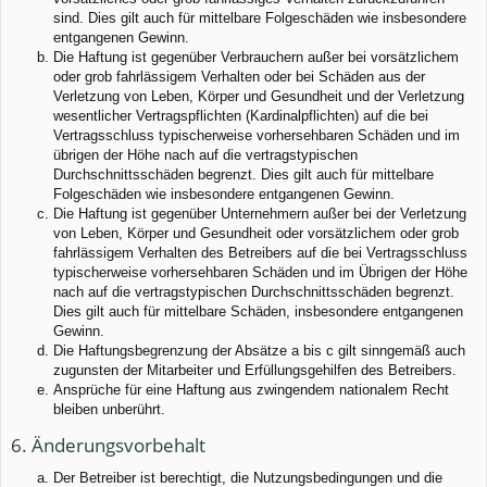
sind. Dies gilt auch für mittelbare Folgeschäden wie insbesondere
entgangenen Gewinn.
Die Haftung ist gegenüber Verbrauchern außer bei vorsätzlichem
oder grob fahrlässigem Verhalten oder bei Schäden aus der
Verletzung von Leben, Körper und Gesundheit und der Verletzung
wesentlicher Vertragspflichten (Kardinalpflichten) auf die bei
Vertragsschluss typischerweise vorhersehbaren Schäden und im
übrigen der Höhe nach auf die vertragstypischen
Durchschnittsschäden begrenzt. Dies gilt auch für mittelbare
Folgeschäden wie insbesondere entgangenen Gewinn.
Die Haftung ist gegenüber Unternehmern außer bei der Verletzung
von Leben, Körper und Gesundheit oder vorsätzlichem oder grob
fahrlässigem Verhalten des Betreibers auf die bei Vertragsschluss
typischerweise vorhersehbaren Schäden und im Übrigen der Höhe
nach auf die vertragstypischen Durchschnittsschäden begrenzt.
Dies gilt auch für mittelbare Schäden, insbesondere entgangenen
Gewinn.
Die Haftungsbegrenzung der Absätze a bis c gilt sinngemäß auch
zugunsten der Mitarbeiter und Erfüllungsgehilfen des Betreibers.
Ansprüche für eine Haftung aus zwingendem nationalem Recht
bleiben unberührt.
6. Änderungsvorbehalt
Der Betreiber ist berechtigt, die Nutzungsbedingungen und die