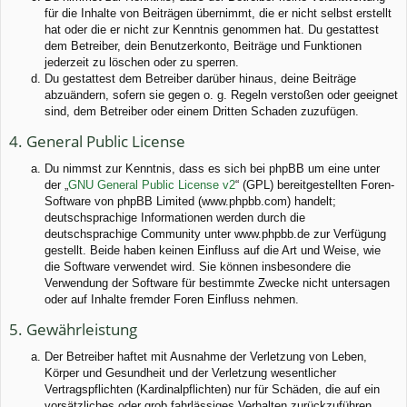
für die Inhalte von Beiträgen übernimmt, die er nicht selbst erstellt
hat oder die er nicht zur Kenntnis genommen hat. Du gestattest
dem Betreiber, dein Benutzerkonto, Beiträge und Funktionen
jederzeit zu löschen oder zu sperren.
Du gestattest dem Betreiber darüber hinaus, deine Beiträge
abzuändern, sofern sie gegen o. g. Regeln verstoßen oder geeignet
sind, dem Betreiber oder einem Dritten Schaden zuzufügen.
4. General Public License
Du nimmst zur Kenntnis, dass es sich bei phpBB um eine unter
der „
GNU General Public License v2
“ (GPL) bereitgestellten Foren-
Software von phpBB Limited (www.phpbb.com) handelt;
deutschsprachige Informationen werden durch die
deutschsprachige Community unter www.phpbb.de zur Verfügung
gestellt. Beide haben keinen Einfluss auf die Art und Weise, wie
die Software verwendet wird. Sie können insbesondere die
Verwendung der Software für bestimmte Zwecke nicht untersagen
oder auf Inhalte fremder Foren Einfluss nehmen.
5. Gewährleistung
Der Betreiber haftet mit Ausnahme der Verletzung von Leben,
Körper und Gesundheit und der Verletzung wesentlicher
Vertragspflichten (Kardinalpflichten) nur für Schäden, die auf ein
vorsätzliches oder grob fahrlässiges Verhalten zurückzuführen