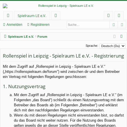
Spielraum LE e.V.
Such
E
ch
or
n
eg
Anmelden
Registrieren
ne
en
m
ist
S
Spielraum LE e.V.
Forum
llz
el
rie
u
Sprache:
c
ug
de
re
Rollenspiel in Leipzig - Spielraum LE e.V. - Registrierung
h
rif
n
n
e
Mit dem Zugriff auf „Rollenspiel in Leipzig - Spielraum LE e.V.“
f
(„https://rollenspielraum.de/forum“) wird zwischen dir und dem Betreiber
ein Vertrag mit folgenden Regelungen geschlossen:
1. Nutzungsvertrag
Mit dem Zugriff auf „Rollenspiel in Leipzig - Spielraum LE e.V.“ (im
Folgenden „das Board“) schließt du einen Nutzungsvertrag mit dem
Betreiber des Boards ab (im Folgenden „Betreiber“) und erklärst
dich mit den nachfolgenden Regelungen einverstanden.
Wenn du mit diesen Regelungen nicht einverstanden bist, so darfst
du das Board nicht weiter nutzen. Für die Nutzung des Boards
gelten jeweils die an dieser Stelle veröffentlichten Regelungen.