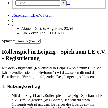
Erweiterte
Suche
Suche
Spielraum LE e.V.
Forum
Suche
Aktuelle Zeit: 6. Aug 2026, 23:54
Alle Zeiten sind
UTC+02:00
Sprache:
Rollenspiel in Leipzig - Spielraum LE e.V.
- Registrierung
Mit dem Zugriff auf „Rollenspiel in Leipzig - Spielraum LE e.V.“
(„https://rollenspielraum.de/forum“) wird zwischen dir und dem
Betreiber ein Vertrag mit folgenden Regelungen geschlossen:
1. Nutzungsvertrag
Mit dem Zugriff auf „Rollenspiel in Leipzig - Spielraum LE
e.V.“ (im Folgenden „das Board“) schließt du einen
Nutzungsvertrag mit dem Betreiber des Boards ab (im