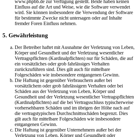
www.phpbb.de zur Verfügung gestellt. Beide haben keinen
Einfluss auf die Art und Weise, wie die Software verwendet
wird. Sie können insbesondere die Verwendung der Software
für bestimmte Zwecke nicht untersagen oder auf Inhalte
fremder Foren Einfluss nehmen.
5. Gewährleistung
Der Betreiber haftet mit Ausnahme der Verletzung von Leben,
Körper und Gesundheit und der Verletzung wesentlicher
Vertragspflichten (Kardinalpflichten) nur für Schäden, die auf
ein vorsätzliches oder grob fahrlässiges Verhalten
zurückzuführen sind. Dies gilt auch für mittelbare
Folgeschäden wie insbesondere entgangenen Gewinn.
Die Haftung ist gegenüber Verbrauchern außer bei
vorsätzlichem oder grob fahrlässigem Verhalten oder bei
Schäden aus der Verletzung von Leben, Körper und
Gesundheit und der Verletzung wesentlicher Vertragspflichten
(Kardinalpflichten) auf die bei Vertragsschluss typischerweise
vorhersehbaren Schäden und im übrigen der Höhe nach auf
die vertragstypischen Durchschnittsschäden begrenzt. Dies
gilt auch für mittelbare Folgeschäden wie insbesondere
entgangenen Gewinn.
Die Haftung ist gegenüber Unternehmern außer bei der
Verletzung von Leben, Körper und Gesundheit oder