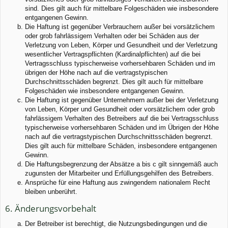
sind. Dies gilt auch für mittelbare Folgeschäden wie insbesondere
entgangenen Gewinn.
Die Haftung ist gegenüber Verbrauchern außer bei vorsätzlichem
oder grob fahrlässigem Verhalten oder bei Schäden aus der
Verletzung von Leben, Körper und Gesundheit und der Verletzung
wesentlicher Vertragspflichten (Kardinalpflichten) auf die bei
Vertragsschluss typischerweise vorhersehbaren Schäden und im
übrigen der Höhe nach auf die vertragstypischen
Durchschnittsschäden begrenzt. Dies gilt auch für mittelbare
Folgeschäden wie insbesondere entgangenen Gewinn.
Die Haftung ist gegenüber Unternehmern außer bei der Verletzung
von Leben, Körper und Gesundheit oder vorsätzlichem oder grob
fahrlässigem Verhalten des Betreibers auf die bei Vertragsschluss
typischerweise vorhersehbaren Schäden und im Übrigen der Höhe
nach auf die vertragstypischen Durchschnittsschäden begrenzt.
Dies gilt auch für mittelbare Schäden, insbesondere entgangenen
Gewinn.
Die Haftungsbegrenzung der Absätze a bis c gilt sinngemäß auch
zugunsten der Mitarbeiter und Erfüllungsgehilfen des Betreibers.
Ansprüche für eine Haftung aus zwingendem nationalem Recht
bleiben unberührt.
6. Änderungsvorbehalt
Der Betreiber ist berechtigt, die Nutzungsbedingungen und die