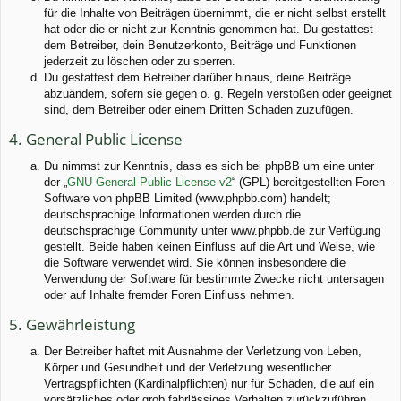
für die Inhalte von Beiträgen übernimmt, die er nicht selbst erstellt
hat oder die er nicht zur Kenntnis genommen hat. Du gestattest
dem Betreiber, dein Benutzerkonto, Beiträge und Funktionen
jederzeit zu löschen oder zu sperren.
Du gestattest dem Betreiber darüber hinaus, deine Beiträge
abzuändern, sofern sie gegen o. g. Regeln verstoßen oder geeignet
sind, dem Betreiber oder einem Dritten Schaden zuzufügen.
4. General Public License
Du nimmst zur Kenntnis, dass es sich bei phpBB um eine unter
der „
GNU General Public License v2
“ (GPL) bereitgestellten Foren-
Software von phpBB Limited (www.phpbb.com) handelt;
deutschsprachige Informationen werden durch die
deutschsprachige Community unter www.phpbb.de zur Verfügung
gestellt. Beide haben keinen Einfluss auf die Art und Weise, wie
die Software verwendet wird. Sie können insbesondere die
Verwendung der Software für bestimmte Zwecke nicht untersagen
oder auf Inhalte fremder Foren Einfluss nehmen.
5. Gewährleistung
Der Betreiber haftet mit Ausnahme der Verletzung von Leben,
Körper und Gesundheit und der Verletzung wesentlicher
Vertragspflichten (Kardinalpflichten) nur für Schäden, die auf ein
vorsätzliches oder grob fahrlässiges Verhalten zurückzuführen