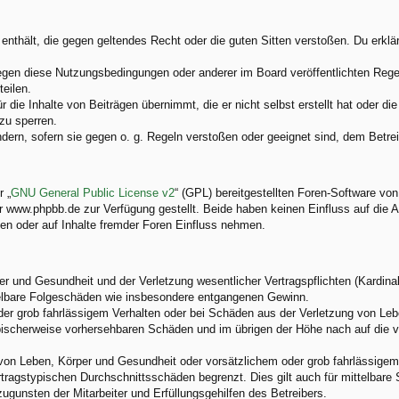
e enthält, die gegen geltendes Recht oder die guten Sitten verstoßen. Du erkl
egen diese Nutzungsbedingungen oder anderer im Board veröffentlichten Rege
eilen.
 die Inhalte von Beiträgen übernimmt, die er nicht selbst erstellt hat oder d
zu sperren.
ndern, sofern sie gegen o. g. Regeln verstoßen oder geeignet sind, dem Betr
 „
GNU General Public License v2
“ (GPL) bereitgestellten Foren-Software v
www.phpbb.de zur Verfügung gestellt. Beide haben keinen Einfluss auf die A
en oder auf Inhalte fremder Foren Einfluss nehmen.
 und Gesundheit und der Verletzung wesentlicher Vertragspflichten (Kardinalp
ittelbare Folgeschäden wie insbesondere entgangenen Gewinn.
der grob fahrlässigem Verhalten oder bei Schäden aus der Verletzung von Leb
 typischerweise vorhersehbaren Schäden und im übrigen der Höhe nach auf die 
von Leben, Körper und Gesundheit oder vorsätzlichem oder grob fahrlässigem 
tragstypischen Durchschnittsschäden begrenzt. Dies gilt auch für mittelbar
gunsten der Mitarbeiter und Erfüllungsgehilfen des Betreibers.