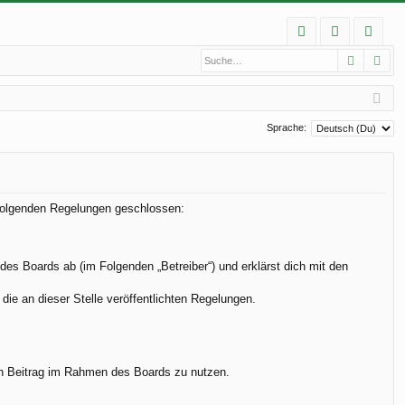
S
Suche
Erw
FA
n
eg
Q
m
ist
el
rie
Sprache:
de
re
n
n
it folgenden Regelungen geschlossen:
 des Boards ab (im Folgenden „Betreiber“) und erklärst dich mit den
die an dieser Stelle veröffentlichten Regelungen.
.
nen Beitrag im Rahmen des Boards zu nutzen.