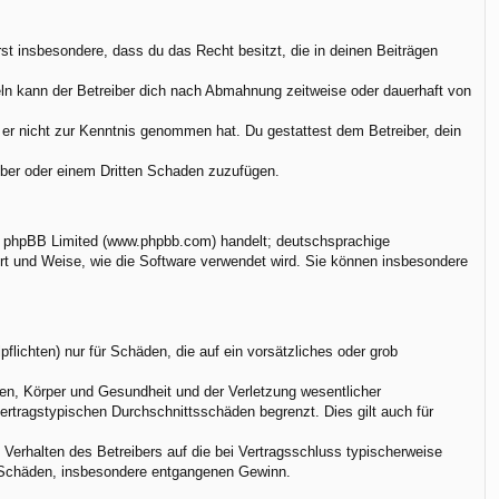
ärst insbesondere, dass du das Recht besitzt, die in deinen Beiträgen
ln kann der Betreiber dich nach Abmahnung zeitweise oder dauerhaft von
ie er nicht zur Kenntnis genommen hat. Du gestattest dem Betreiber, dein
eiber oder einem Dritten Schaden zuzufügen.
on phpBB Limited (www.phpbb.com) handelt; deutschsprachige
rt und Weise, wie die Software verwendet wird. Sie können insbesondere
flichten) nur für Schäden, die auf ein vorsätzliches oder grob
en, Körper und Gesundheit und der Verletzung wesentlicher
vertragstypischen Durchschnittsschäden begrenzt. Dies gilt auch für
Verhalten des Betreibers auf die bei Vertragsschluss typischerweise
e Schäden, insbesondere entgangenen Gewinn.