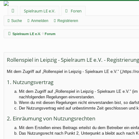
Spielraum LE e.V.
Foren
ch
Suche
Anmelden
Registrieren
ne
Spielraum LE e.V.
Forum
llz
ug
Rollenspiel in Leipzig - Spielraum LE e.V. - Registrierun
rif
f
Mit dem Zugriff auf „Rollenspiel in Leipzig - Spielraum LE e.V.“ („https:
1. Nutzungsvertrag
Mit dem Zugriff auf „Rollenspiel in Leipzig - Spielraum LE e.V.“ (
nachfolgenden Regelungen einverstanden.
Wenn du mit diesen Regelungen nicht einverstanden bist, so darfst 
Der Nutzungsvertrag wird auf unbestimmte Zeit geschlossen und ka
2. Einräumung von Nutzungsrechten
Mit dem Erstellen eines Beitrags erteilst du dem Betreiber ein ei
Das Nutzungsrecht nach Punkt 2, Unterpunkt a bleibt auch nach 