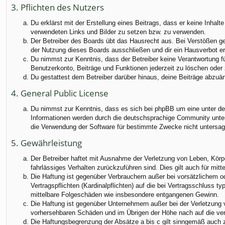
3. Pflichten des Nutzers
Du erklärst mit der Erstellung eines Beitrags, dass er keine Inhalt
verwendeten Links und Bilder zu setzen bzw. zu verwenden.
Der Betreiber des Boards übt das Hausrecht aus. Bei Verstößen g
der Nutzung dieses Boards ausschließen und dir ein Hausverbot ert
Du nimmst zur Kenntnis, dass der Betreiber keine Verantwortung für
Benutzerkonto, Beiträge und Funktionen jederzeit zu löschen oder 
Du gestattest dem Betreiber darüber hinaus, deine Beiträge abzuä
4. General Public License
Du nimmst zur Kenntnis, dass es sich bei phpBB um eine unter der
Informationen werden durch die deutschsprachige Community unter 
die Verwendung der Software für bestimmte Zwecke nicht untersag
5. Gewährleistung
Der Betreiber haftet mit Ausnahme der Verletzung von Leben, Körper
fahrlässiges Verhalten zurückzuführen sind. Dies gilt auch für m
Die Haftung ist gegenüber Verbrauchern außer bei vorsätzlichem o
Vertragspflichten (Kardinalpflichten) auf die bei Vertragsschluss
mittelbare Folgeschäden wie insbesondere entgangenen Gewinn.
Die Haftung ist gegenüber Unternehmern außer bei der Verletzung 
vorhersehbaren Schäden und im Übrigen der Höhe nach auf die ver
Die Haftungsbegrenzung der Absätze a bis c gilt sinngemäß auch zu