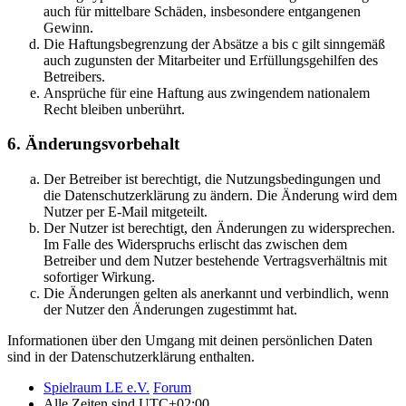
auch für mittelbare Schäden, insbesondere entgangenen
Gewinn.
Die Haftungsbegrenzung der Absätze a bis c gilt sinngemäß
auch zugunsten der Mitarbeiter und Erfüllungsgehilfen des
Betreibers.
Ansprüche für eine Haftung aus zwingendem nationalem
Recht bleiben unberührt.
6. Änderungsvorbehalt
Der Betreiber ist berechtigt, die Nutzungsbedingungen und
die Datenschutzerklärung zu ändern. Die Änderung wird dem
Nutzer per E-Mail mitgeteilt.
Der Nutzer ist berechtigt, den Änderungen zu widersprechen.
Im Falle des Widerspruchs erlischt das zwischen dem
Betreiber und dem Nutzer bestehende Vertragsverhältnis mit
sofortiger Wirkung.
Die Änderungen gelten als anerkannt und verbindlich, wenn
der Nutzer den Änderungen zugestimmt hat.
Informationen über den Umgang mit deinen persönlichen Daten
sind in der Datenschutzerklärung enthalten.
Spielraum LE e.V.
Forum
Alle Zeiten sind
UTC+02:00