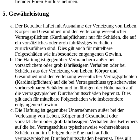
fremder Foren Einfluss nehmen.
5. Gewährleistung
Der Betreiber haftet mit Ausnahme der Verletzung von Leben,
Körper und Gesundheit und der Verletzung wesentlicher
Vertragspflichten (Kardinalpflichten) nur für Schäden, die auf
ein vorsätzliches oder grob fahrlässiges Verhalten
zurückzuführen sind. Dies gilt auch für mittelbare
Folgeschäden wie insbesondere entgangenen Gewinn.
Die Haftung ist gegenüber Verbrauchern außer bei
vorsätzlichem oder grob fahrlässigem Verhalten oder bei
Schäden aus der Verletzung von Leben, Körper und
Gesundheit und der Verletzung wesentlicher Vertragspflichten
(Kardinalpflichten) auf die bei Vertragsschluss typischerweise
vorhersehbaren Schäden und im übrigen der Höhe nach auf
die vertragstypischen Durchschnittsschäden begrenzt. Dies
gilt auch für mittelbare Folgeschäden wie insbesondere
entgangenen Gewinn.
Die Haftung ist gegenüber Unternehmern außer bei der
Verletzung von Leben, Körper und Gesundheit oder
vorsätzlichem oder grob fahrlässigem Verhalten des Betreibers
auf die bei Vertragsschluss typischerweise vorhersehbaren
Schäden und im Übrigen der Höhe nach auf die
vertragstypischen Durchschnittsschäden begrenzt. Dies gilt