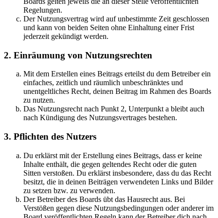
Boards gelten jeweils die an dieser Stelle veröffentlichten
Regelungen.
Der Nutzungsvertrag wird auf unbestimmte Zeit geschlossen
und kann von beiden Seiten ohne Einhaltung einer Frist
jederzeit gekündigt werden.
2. Einräumung von Nutzungsrechten
Mit dem Erstellen eines Beitrags erteilst du dem Betreiber ein
einfaches, zeitlich und räumlich unbeschränktes und
unentgeltliches Recht, deinen Beitrag im Rahmen des Boards
zu nutzen.
Das Nutzungsrecht nach Punkt 2, Unterpunkt a bleibt auch
nach Kündigung des Nutzungsvertrages bestehen.
3. Pflichten des Nutzers
Du erklärst mit der Erstellung eines Beitrags, dass er keine
Inhalte enthält, die gegen geltendes Recht oder die guten
Sitten verstoßen. Du erklärst insbesondere, dass du das Recht
besitzt, die in deinen Beiträgen verwendeten Links und Bilder
zu setzen bzw. zu verwenden.
Der Betreiber des Boards übt das Hausrecht aus. Bei
Verstößen gegen diese Nutzungsbedingungen oder anderer im
Board veröffentlichten Regeln kann der Betreiber dich nach