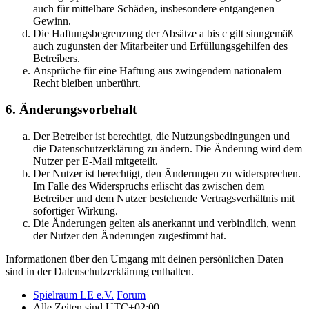
auch für mittelbare Schäden, insbesondere entgangenen
Gewinn.
Die Haftungsbegrenzung der Absätze a bis c gilt sinngemäß
auch zugunsten der Mitarbeiter und Erfüllungsgehilfen des
Betreibers.
Ansprüche für eine Haftung aus zwingendem nationalem
Recht bleiben unberührt.
6. Änderungsvorbehalt
Der Betreiber ist berechtigt, die Nutzungsbedingungen und
die Datenschutzerklärung zu ändern. Die Änderung wird dem
Nutzer per E-Mail mitgeteilt.
Der Nutzer ist berechtigt, den Änderungen zu widersprechen.
Im Falle des Widerspruchs erlischt das zwischen dem
Betreiber und dem Nutzer bestehende Vertragsverhältnis mit
sofortiger Wirkung.
Die Änderungen gelten als anerkannt und verbindlich, wenn
der Nutzer den Änderungen zugestimmt hat.
Informationen über den Umgang mit deinen persönlichen Daten
sind in der Datenschutzerklärung enthalten.
Spielraum LE e.V.
Forum
Alle Zeiten sind
UTC+02:00