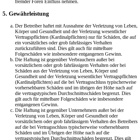
fremder Foren Einfluss nehmen.
5. Gewährleistung
Der Betreiber haftet mit Ausnahme der Verletzung von Leben,
Körper und Gesundheit und der Verletzung wesentlicher
Vertragspflichten (Kardinalpflichten) nur für Schäden, die auf
ein vorsätzliches oder grob fahrlässiges Verhalten
zurückzuführen sind. Dies gilt auch für mittelbare
Folgeschäden wie insbesondere entgangenen Gewinn.
Die Haftung ist gegenüber Verbrauchern außer bei
vorsätzlichem oder grob fahrlässigem Verhalten oder bei
Schäden aus der Verletzung von Leben, Körper und
Gesundheit und der Verletzung wesentlicher Vertragspflichten
(Kardinalpflichten) auf die bei Vertragsschluss typischerweise
vorhersehbaren Schäden und im übrigen der Höhe nach auf
die vertragstypischen Durchschnittsschäden begrenzt. Dies
gilt auch für mittelbare Folgeschäden wie insbesondere
entgangenen Gewinn.
Die Haftung ist gegenüber Unternehmern außer bei der
Verletzung von Leben, Körper und Gesundheit oder
vorsätzlichem oder grob fahrlässigem Verhalten des Betreibers
auf die bei Vertragsschluss typischerweise vorhersehbaren
Schäden und im Übrigen der Höhe nach auf die
vertragstypischen Durchschnittsschäden begrenzt. Dies gilt