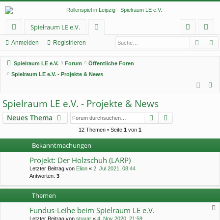
Spielraum LE e.V.
Such
E
ch
or
n
eg
Anmelden
Registrieren
ne
en
m
ist
Spielraum LE e.V.
Forum
Öffentliche Foren
llz
el
rie
Spielraum LE e.V. - Projekte & News
S
ug
de
re
u
Spielraum LE e.V. - Projekte & News
rif
n
n
c
Suche
Erweiterte Suc
Neues Thema
f
h
e
12 Themen • Seite
1
von
1
Bekanntmachungen
Projekt: Der Holzschuh (LARP)
Letzter Beitrag von
Elion
«
2. Jul 2021, 08:44
Antworten:
3
Themen
Fundus-Leihe beim Spielraum LE e.V.
Letzter Beitrag von
stuvar
«
4. Nov 2020, 21:59