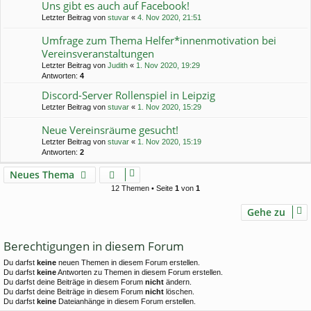
Uns gibt es auch auf Facebook!
Letzter Beitrag von
stuvar
«
4. Nov 2020, 21:51
Umfrage zum Thema Helfer*innenmotivation bei
Vereinsveranstaltungen
Letzter Beitrag von
Judith
«
1. Nov 2020, 19:29
Antworten:
4
Discord-Server Rollenspiel in Leipzig
Letzter Beitrag von
stuvar
«
1. Nov 2020, 15:29
Neue Vereinsräume gesucht!
Letzter Beitrag von
stuvar
«
1. Nov 2020, 15:19
Antworten:
2
Neues Thema
12 Themen • Seite
1
von
1
Gehe zu
Berechtigungen in diesem Forum
Du darfst
keine
neuen Themen in diesem Forum erstellen.
Du darfst
keine
Antworten zu Themen in diesem Forum erstellen.
Du darfst deine Beiträge in diesem Forum
nicht
ändern.
Du darfst deine Beiträge in diesem Forum
nicht
löschen.
Du darfst
keine
Dateianhänge in diesem Forum erstellen.