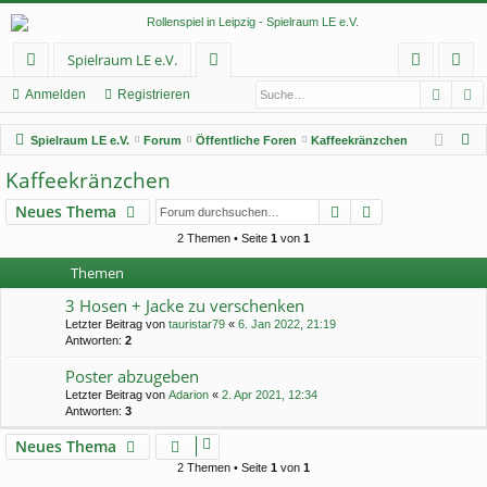
Spielraum LE e.V.
Such
E
ch
or
n
eg
Anmelden
Registrieren
ne
en
m
ist
S
Spielraum LE e.V.
Forum
Öffentliche Foren
Kaffeekränzchen
llz
el
rie
u
Kaffeekränzchen
c
ug
de
re
Suche
Erweiterte Suc
Neues Thema
h
rif
n
n
e
2 Themen • Seite
1
von
1
f
Themen
3 Hosen + Jacke zu verschenken
Letzter Beitrag von
tauristar79
«
6. Jan 2022, 21:19
Antworten:
2
Poster abzugeben
Letzter Beitrag von
Adarion
«
2. Apr 2021, 12:34
Antworten:
3
Neues Thema
2 Themen • Seite
1
von
1