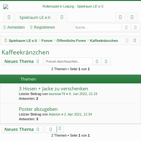
Spielraum LE e.V.
Such
E
ch
or
n
eg
Anmelden
Registrieren
ne
en
m
ist
S
Spielraum LE e.V.
Forum
Öffentliche Foren
Kaffeekränzchen
llz
el
rie
u
Kaffeekränzchen
c
ug
de
re
Suche
Erweiterte Suc
Neues Thema
h
rif
n
n
e
2 Themen • Seite
1
von
1
f
Themen
3 Hosen + Jacke zu verschenken
Letzter Beitrag von
tauristar79
«
6. Jan 2022, 21:19
Antworten:
2
Poster abzugeben
Letzter Beitrag von
Adarion
«
2. Apr 2021, 12:34
Antworten:
3
Neues Thema
2 Themen • Seite
1
von
1