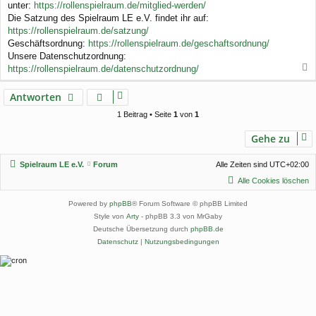
unter:
https://rollenspielraum.de/mitglied-werden/
t
r
Die Satzung des Spielraum LE e.V. findet ihr auf:
a
https://rollenspielraum.de/satzung/
g
Geschäftsordnung:
https://rollenspielraum.de/geschaftsordnung/
Unsere Datenschutzordnung:
https://rollenspielraum.de/datenschutzordnung/
a
c
Antworten
h
o
1 Beitrag • Seite
1
von
1
b
e
Gehe zu
n
Spielraum LE e.V.
Forum
Alle Zeiten sind
UTC+02:00
Alle Cookies löschen
Powered by
phpBB
® Forum Software © phpBB Limited
Style von
Arty
- phpBB 3.3 von MrGaby
Deutsche Übersetzung durch
phpBB.de
Datenschutz
|
Nutzungsbedingungen