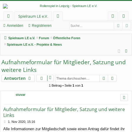
Spielraum LE e.V.
Such
E
ch
or
n
eg
Anmelden
Registrieren
ne
en
m
ist
Spielraum LE e.V.
Forum
Öffentliche Foren
llz
el
rie
Spielraum LE e.V. - Projekte & News
S
ug
de
re
u
Aufnahmeformular für Mitglieder, Satzung und
rif
n
n
c
weitere Links
f
h
Suche
Erweiter
e
Antworten
1 Beitrag • Seite
1
von
1
stuvar
Aufnahmeformular für Mitglieder, Satzung und weitere
Links
B
1. Nov 2020, 15:16
e
Alle Informationen zur Mitgliedschaft sowie einen Antrag dafür findet ihr
i