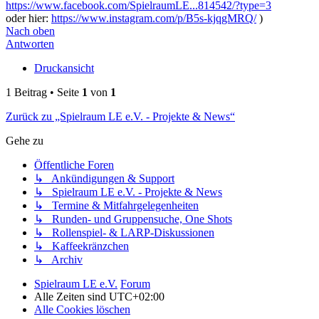
https://www.facebook.com/SpielraumLE...814542/?type=3
oder hier:
https://www.instagram.com/p/B5s-kjqgMRQ/
)
Nach oben
Antworten
Druckansicht
1 Beitrag • Seite
1
von
1
Zurück zu „Spielraum LE e.V. - Projekte & News“
Gehe zu
Öffentliche Foren
↳ Ankündigungen & Support
↳ Spielraum LE e.V. - Projekte & News
↳ Termine & Mitfahrgelegenheiten
↳ Runden- und Gruppensuche, One Shots
↳ Rollenspiel- & LARP-Diskussionen
↳ Kaffeekränzchen
↳ Archiv
Spielraum LE e.V.
Forum
Alle Zeiten sind
UTC+02:00
Alle Cookies löschen