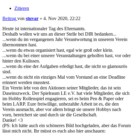
Zitieren
Beitrag
von
stuvar
»
4. Nov 2020, 22:22
Heute ist internationaler Tag des Ehrenamts.
Deshalb wollen wir uns an dieser Stelle bei DIR bedanken...
...wenn du im vergangenen Jahr Verantwortung in unserem Verein
übernommen hast.
...wenn du etwas organisiert hast, egal wie groß oder klein.
...wenn du bei einer unserer Veranstaltungen geholfen hast, vor oder
hinter den Kulissen.
...wenn du eine der Aufgaben erledigt hast, die nicht so glamourös
sind.
...wenn du nicht ein einziges Mal vom Vorstand an eine Deadline
erinnert werden musstest.
Ein Verein lebt von den Aktionen seiner Mitglieder, das ist sein
Daseinszweck. Der Spielraum LE e.V. hat viele Mitglieder, die sich
im Hobby Rollenspiel engagieren, sei es beim Pen & Paper oder
beim LARP. Eure freiwillige, unbezahlte Arbeit ist es, die den
Verein ausmacht, aber vor allem bringt sie unsere Hobbys nach
vorn, bereichert sie und durch sie die Gesellschaft.
Danke! <3
(PS: Ich hätte auch ein schöneres Bild hochgeladen, aber das Forum
lässt mich nicht. Ihr müsst es euch also hier anschauen: