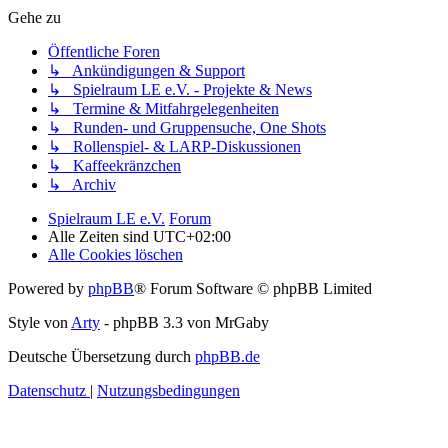
Gehe zu
Öffentliche Foren
↳ Ankündigungen & Support
↳ Spielraum LE e.V. - Projekte & News
↳ Termine & Mitfahrgelegenheiten
↳ Runden- und Gruppensuche, One Shots
↳ Rollenspiel- & LARP-Diskussionen
↳ Kaffeekränzchen
↳ Archiv
Spielraum LE e.V.
Forum
Alle Zeiten sind
UTC+02:00
Alle Cookies löschen
Powered by
phpBB
® Forum Software © phpBB Limited
Style von
Arty
- phpBB 3.3 von MrGaby
Deutsche Übersetzung durch
phpBB.de
Datenschutz
|
Nutzungsbedingungen