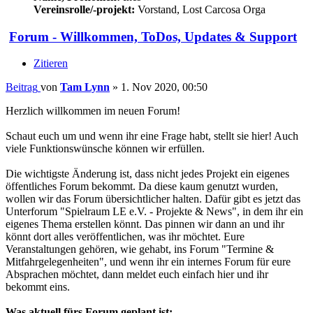
Vereinsrolle/-projekt:
Vorstand, Lost Carcosa Orga
Forum - Willkommen, ToDos, Updates & Support
Zitieren
Beitrag
von
Tam Lynn
»
1. Nov 2020, 00:50
Herzlich willkommen im neuen Forum!
Schaut euch um und wenn ihr eine Frage habt, stellt sie hier! Auch
viele Funktionswünsche können wir erfüllen.
Die wichtigste Änderung ist, dass nicht jedes Projekt ein eigenes
öffentliches Forum bekommt. Da diese kaum genutzt wurden,
wollen wir das Forum übersichtlicher halten. Dafür gibt es jetzt das
Unterforum "Spielraum LE e.V. - Projekte & News", in dem ihr ein
eigenes Thema erstellen könnt. Das pinnen wir dann an und ihr
könnt dort alles veröffentlichen, was ihr möchtet. Eure
Veranstaltungen gehören, wie gehabt, ins Forum "Termine &
Mitfahrgelegenheiten", und wenn ihr ein internes Forum für eure
Absprachen möchtet, dann meldet euch einfach hier und ihr
bekommt eins.
Was aktuell fürs Forum geplant ist: