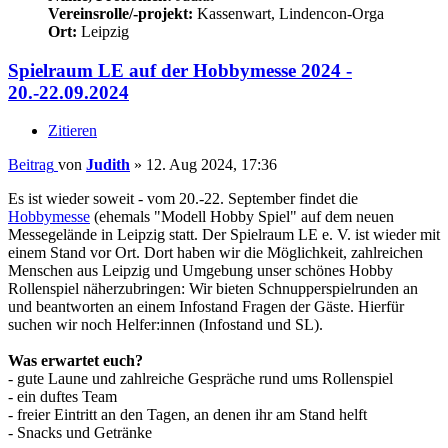
Vereinsrolle/-projekt:
Kassenwart, Lindencon-Orga
Ort:
Leipzig
Spielraum LE auf der Hobbymesse 2024 -
20.-22.09.2024
Zitieren
Beitrag
von
Judith
»
12. Aug 2024, 17:36
Es ist wieder soweit - vom 20.-22. September findet die
Hobbymesse
(ehemals "Modell Hobby Spiel" auf dem neuen
Messegelände in Leipzig statt. Der Spielraum LE e. V. ist wieder mit
einem Stand vor Ort. Dort haben wir die Möglichkeit, zahlreichen
Menschen aus Leipzig und Umgebung unser schönes Hobby
Rollenspiel näherzubringen: Wir bieten Schnupperspielrunden an
und beantworten an einem Infostand Fragen der Gäste. Hierfür
suchen wir noch Helfer:innen (Infostand und SL).
Was erwartet euch?
- gute Laune und zahlreiche Gespräche rund ums Rollenspiel
- ein duftes Team
- freier Eintritt an den Tagen, an denen ihr am Stand helft
- Snacks und Getränke