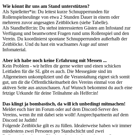
Wie könnt ihr uns am Stand unterstützen?
Als Spielleiter*in: Du leitest kurze Schnupperrunden für
Rollenspielneulinge von etwa 2 Stunden Dauer in einem oder
mehreren zuvor angesagten Zeitblöcken (siehe Tabelle).
Als Standhelfer:in: Du stehst interessierten Gästen am Infostand zur
Verfügung und beantwortest Fragen rund ums Rollenspiel und den
Verein. Du koordinierst spontane Schnupperrunden außerhalb der
Zeitblöcke. Und du hast ein wachsames Auge auf unser
Infomaterial.
Aber ich habe noch keine Erfahrung mit Messen ...
Kein Problem - wir helfen dir gerne weiter und einen schicken
Leitfaden für die SL gibt es auch. Die Messegäste sind im
Allgemeinen unkompliziert und die Veranstaltung eignet sich somit
gut, um dir die Öffentlichkeitsarbeit des Vereins einmal von der
aktiven Seite aus anzuschauen. Auf Wunsch bekommst du auch eine
fetzige Urkunde für deine Teilnahme als Helfer:in!
Das klingt ja bombastisch, da will ich unbedingt mitmachen!
Meldet euch hier im Forum oder auf dem Discord-Server des
Vereins, wenn ihr mit dabei sein wollt! Ansprechpartnerin auf dem
Discord ist Judith!
Folgende Zeitblöcke gilt es zu füllen. Idealerweise haben wir immer
mindestens zwei Personen pro Standschicht und zwei