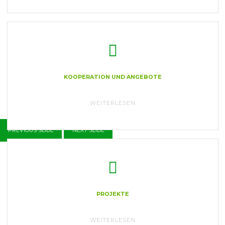
ROLLENSPIEL?"
KOOPERATION UND ANGEBOTE
"KOOPERATION
WEITERLESEN
UND
ANGEBOTE"
PREVIOUS SLIDE
NEXT SLIDE
PROJEKTE
"PROJEKTE"
WEITERLESEN