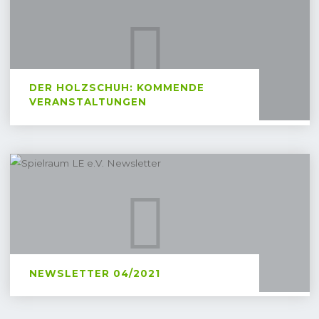
"NEWSLETTER
WEITERLESEN
Holzschuh:
07/2021"
Kommende
Veranstaltungen
DER HOLZSCHUH: KOMMENDE
VERANSTALTUNGEN
Es ist soweit: Der Holzschuh ist zurück und er ist...
"DER
WEITERLESEN
Newsletter
HOLZSCHUH:
04/2021
KOMMENDE
VERANSTALTUNGEN"
NEWSLETTER 04/2021
Hallo liebe Freund*Innen des Leipziger Tisch- und
Liverollenspiels,willkommen zum 4....