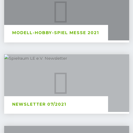
spiel
Messe
2021
MODELL-HOBBY-SPIEL MESSE 2021
tl;dr:Die Messe lief super und die Zusammenarbeit
mit dem Würfelpech...
Newsletter
"MODELL-
WEITERLESEN
07/2021
HOBBY-
SPIEL
MESSE
2021"
NEWSLETTER 07/2021
Hallo liebe Freund:innen des Leipziger Tisch- und
Liverollenspiels,willkommen zum 5....
Der