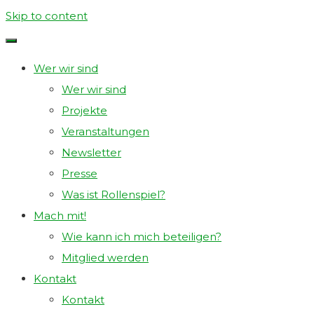
Skip to content
SPIELRAUM
LE
Wer wir sind
E.V.
Wer wir sind
Projekte
DEIN
Veranstaltungen
VEREIN
Newsletter
FÜR
Presse
ROLLENSPIEL
Was ist Rollenspiel?
IN
Mach mit!
LEIPZIG.
Wie kann ich mich beteiligen?
Mitglied werden
Kontakt
Kontakt