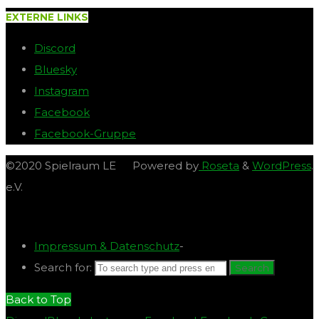
EXTERNE LINKS
Discord
Bluesky
Instagram
Facebook
Facebook-Gruppe
©2020 Spielraum LE
Powered by
Roseta
&
WordPress
.
e.V.
Impressum & Datenschutz
-
Search for:
Search
Back to Top