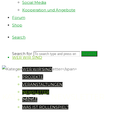
Social Media
Kooperation und Angebote
Forum
Shop
Search
Search for:
Search
WER WIR SIND
WER WIR SIND
PROJEKTE
VERANSTALTUNGEN
NEWSLETTER
KATEGORIE: NEWSLETTER
PRESSE
WAS IST ROLLENSPIEL?