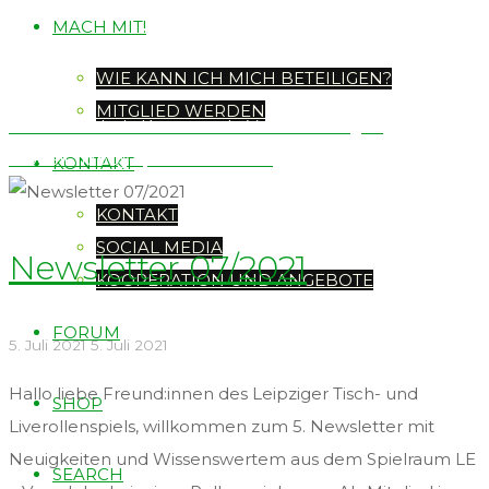
MACH MIT!
WIE KANN ICH MICH BETEILIGEN?
MITGLIED WERDEN
Der Holzschuh: Kommende Veranstaltungen
modell-hobby-spiel Messe 2021
KONTAKT
KONTAKT
SOCIAL MEDIA
Newsletter 07/2021
KOOPERATION UND ANGEBOTE
FORUM
5. Juli 2021
5. Juli 2021
Hallo liebe Freund:innen des Leipziger Tisch- und
SHOP
Liverollenspiels, willkommen zum 5. Newsletter mit
Neuigkeiten und Wissenswertem aus dem Spielraum LE
SEARCH