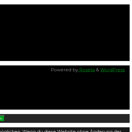
Powered by
Roseta
&
WordPress
.
en
 ermöglichen. Wenn du diese Website ohne Änderung der