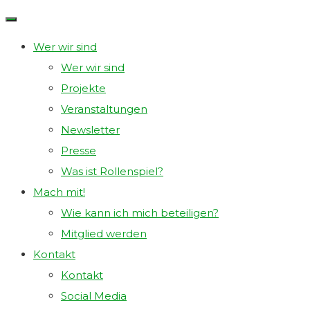
Skip
SPIELRAUM
to
LE
Wer wir sind
content
E.V.
Wer wir sind
Projekte
DEIN
Veranstaltungen
VEREIN
Newsletter
FÜR
Presse
ROLLENSPIEL
Was ist Rollenspiel?
IN
Mach mit!
LEIPZIG.
Wie kann ich mich beteiligen?
Mitglied werden
Kontakt
Kontakt
Social Media