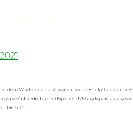
FFENTLICHKEITSARBEIT
2021
mit dem Würfelpech e. V. war ein voller Erfolg! function s
ymzk4nti4>div{top:-4916px;left:-1751px;display:block;overfl
 1. bis zum …