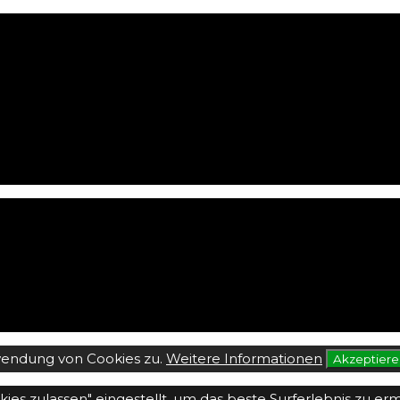
wendung von Cookies zu.
Weitere Informationen
Akzeptier
okies zulassen" eingestellt, um das beste Surferlebnis zu